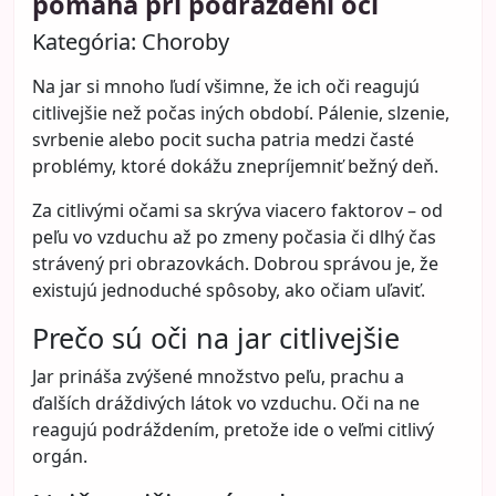
pomáha pri podráždení očí
Kategória:
Choroby
Na jar si mnoho ľudí všimne, že ich oči reagujú
citlivejšie než počas iných období. Pálenie, slzenie,
svrbenie alebo pocit sucha patria medzi časté
problémy, ktoré dokážu znepríjemniť bežný deň.
Za citlivými očami sa skrýva viacero faktorov – od
peľu vo vzduchu až po zmeny počasia či dlhý čas
strávený pri obrazovkách. Dobrou správou je, že
existujú jednoduché spôsoby, ako očiam uľaviť.
Prečo sú oči na jar citlivejšie
Jar prináša zvýšené množstvo peľu, prachu a
ďalších dráždivých látok vo vzduchu. Oči na ne
reagujú podráždením, pretože ide o veľmi citlivý
orgán.