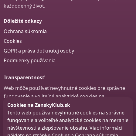
každodenný život.
Dôležité odkazy
Ochrana súkromia
Cookies
GDPR a práva dotknutej osoby
Podmienky používania
Transparentnosť
Web môže používať nevyhnutné cookies pre správne
fungovanie a voliteľné analytické cookies na
zlepšovanie obsahu a používateľskej skúsenosti.
Cookies na ZenskyKlub.sk
Tento web používa nevyhnutné cookies na správne
Nastavenie cookies
fungovanie a voliteľné analytické cookies na meranie
návštevnosti a zlepšovanie obsahu. Viac informácií
nájdete na stránke
Cookies
a
Ochrana súkromia
.