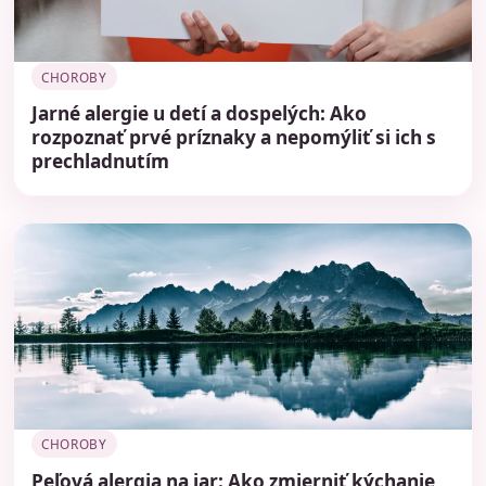
CHOROBY
Jarné alergie u detí a dospelých: Ako
rozpoznať prvé príznaky a nepomýliť si ich s
prechladnutím
CHOROBY
Peľová alergia na jar: Ako zmierniť kýchanie,