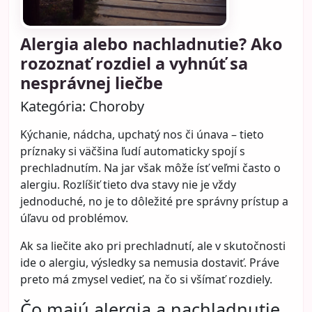
Alergia alebo nachladnutie? Ako
rozoznať rozdiel a vyhnúť sa
nesprávnej liečbe
Kategória:
Choroby
Kýchanie, nádcha, upchatý nos či únava – tieto
príznaky si väčšina ľudí automaticky spojí s
prechladnutím. Na jar však môže ísť veľmi často o
alergiu. Rozlíšiť tieto dva stavy nie je vždy
jednoduché, no je to dôležité pre správny prístup a
úľavu od problémov.
Ak sa liečite ako pri prechladnutí, ale v skutočnosti
ide o alergiu, výsledky sa nemusia dostaviť. Práve
preto má zmysel vedieť, na čo si všímať rozdiely.
Čo majú alergia a nachladnutie