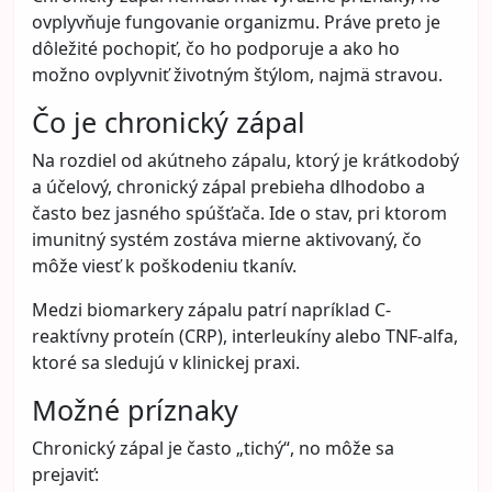
ovplyvňuje fungovanie organizmu. Práve preto je
dôležité pochopiť, čo ho podporuje a ako ho
možno ovplyvniť životným štýlom, najmä stravou.
Čo je chronický zápal
Na rozdiel od akútneho zápalu, ktorý je krátkodobý
a účelový, chronický zápal prebieha dlhodobo a
často bez jasného spúšťača. Ide o stav, pri ktorom
imunitný systém zostáva mierne aktivovaný, čo
môže viesť k poškodeniu tkanív.
Medzi biomarkery zápalu patrí napríklad C-
reaktívny proteín (CRP), interleukíny alebo TNF-alfa,
ktoré sa sledujú v klinickej praxi.
Možné príznaky
Chronický zápal je často „tichý“, no môže sa
prejaviť: