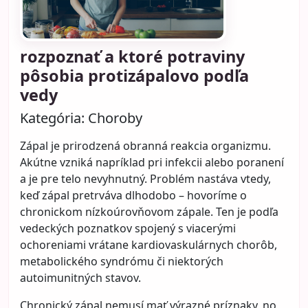
rozpoznať a ktoré potraviny
pôsobia protizápalovo podľa
vedy
Kategória:
Choroby
Zápal je prirodzená obranná reakcia organizmu.
Akútne vzniká napríklad pri infekcii alebo poranení
a je pre telo nevyhnutný. Problém nastáva vtedy,
keď zápal pretrváva dlhodobo – hovoríme o
chronickom nízkoúrovňovom zápale. Ten je podľa
vedeckých poznatkov spojený s viacerými
ochoreniami vrátane kardiovaskulárnych chorôb,
metabolického syndrómu či niektorých
autoimunitných stavov.
Chronický zápal nemusí mať výrazné príznaky, no