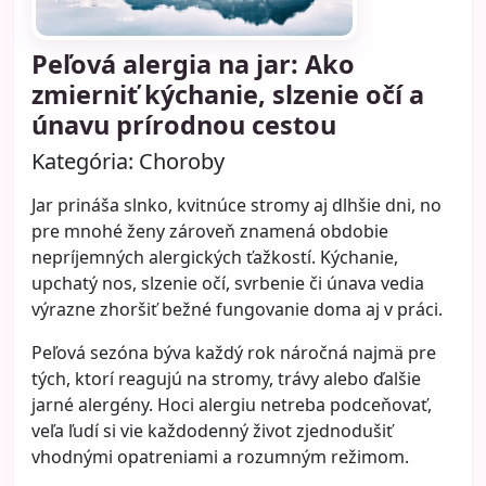
Peľová alergia na jar: Ako
zmierniť kýchanie, slzenie očí a
únavu prírodnou cestou
Kategória:
Choroby
Jar prináša slnko, kvitnúce stromy aj dlhšie dni, no
pre mnohé ženy zároveň znamená obdobie
nepríjemných alergických ťažkostí. Kýchanie,
upchatý nos, slzenie očí, svrbenie či únava vedia
výrazne zhoršiť bežné fungovanie doma aj v práci.
Peľová sezóna býva každý rok náročná najmä pre
tých, ktorí reagujú na stromy, trávy alebo ďalšie
jarné alergény. Hoci alergiu netreba podceňovať,
veľa ľudí si vie každodenný život zjednodušiť
vhodnými opatreniami a rozumným režimom.