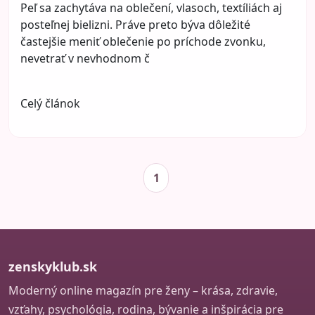
Peľ sa zachytáva na oblečení, vlasoch, textíliách aj
posteľnej bielizni. Práve preto býva dôležité
častejšie meniť oblečenie po príchode zvonku,
nevetrať v nevhodnom č
Celý článok
1
zenskyklub.sk
Moderný online magazín pre ženy – krása, zdravie,
vzťahy, psychológia, rodina, bývanie a inšpirácia pre