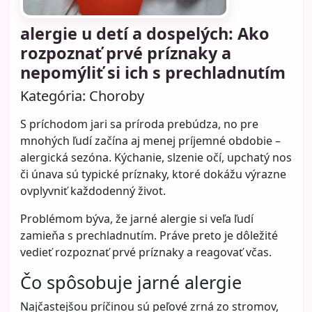
alergie u detí a dospelých: Ako
rozpoznať prvé príznaky a
nepomýliť si ich s prechladnutím
Kategória:
Choroby
S príchodom jari sa príroda prebúdza, no pre
mnohých ľudí začína aj menej príjemné obdobie –
alergická sezóna. Kýchanie, slzenie očí, upchatý nos
či únava sú typické príznaky, ktoré dokážu výrazne
ovplyvniť každodenný život.
Problémom býva, že jarné alergie si veľa ľudí
zamieňa s prechladnutím. Práve preto je dôležité
vedieť rozpoznať prvé príznaky a reagovať včas.
Čo spôsobuje jarné alergie
Najčastejšou príčinou sú peľové zrná zo stromov,