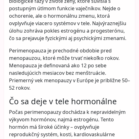
biologické fázy v živote ženy, ktoré súvisia s
postupným útlmom funkcie vaječníkov. Nejde o
ochorenie, ale o hormonálnu zmenu, ktorá
ovplyvňuje viacero systémov v tele. Najvýraznejšiu
úlohu zohráva pokles estrogénu a progesterónu,
čo sa prejavuje fyzickými aj psychickými zmenami.
Perimenopauza je prechodné obdobie pred
menopauzou, ktoré môže trvať niekoľko rokov.
Menopauza je definovaná ako 12 po sebe
nasledujúcich mesiacov bez menštruácie.
Priemerný vek menopauzy v Európe je približne 50–
52 rokov.
Čo sa deje v tele hormonálne
Počas perimenopauzy dochádza k nepravidelným
výkyvom hormónov, najmä estrogénu. Tento
hormón má široké účinky – ovplyvňuje
reprodukčný systém, kosti, kardiovaskulárne