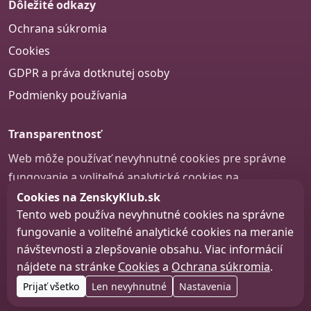
Dôležité odkazy
Ochrana súkromia
Cookies
GDPR a práva dotknutej osoby
Podmienky používania
Transparentnosť
Web môže používať nevyhnutné cookies pre správne
fungovanie a voliteľné analytické cookies na
zlepšovanie obsahu a používateľskej skúsenosti.
Cookies na ZenskyKlub.sk
Tento web používa nevyhnutné cookies na správne
Nastavenie cookies
fungovanie a voliteľné analytické cookies na meranie
návštevnosti a zlepšovanie obsahu. Viac informácií
nájdete na stránke
Cookies
a
Ochrana súkromia
.
© 2026 zenskyklub.sk
Prijať všetko
Len nevyhnutné
Nastavenia
Web design, tvorba webu a SEO –
Consultee, s.r.o.