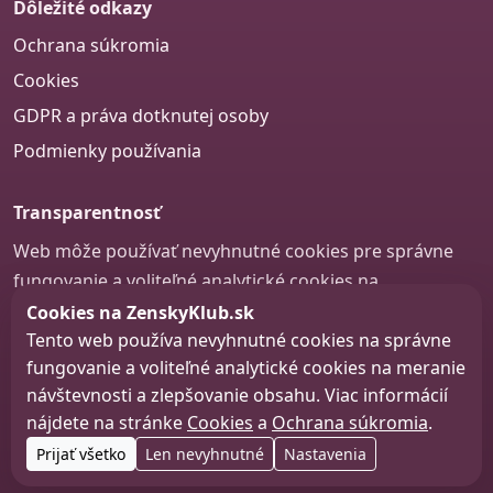
Dôležité odkazy
Ochrana súkromia
Cookies
GDPR a práva dotknutej osoby
Podmienky používania
Transparentnosť
Web môže používať nevyhnutné cookies pre správne
fungovanie a voliteľné analytické cookies na
zlepšovanie obsahu a používateľskej skúsenosti.
Cookies na ZenskyKlub.sk
Tento web používa nevyhnutné cookies na správne
Nastavenie cookies
fungovanie a voliteľné analytické cookies na meranie
návštevnosti a zlepšovanie obsahu. Viac informácií
nájdete na stránke
Cookies
a
Ochrana súkromia
.
© 2026 zenskyklub.sk
Prijať všetko
Len nevyhnutné
Nastavenia
Web design, tvorba webu a SEO –
Consultee, s.r.o.