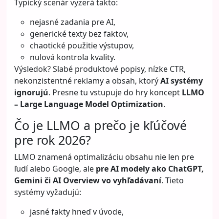
Typický scenár vyzerá takto:
nejasné zadania pre AI,
generické texty bez faktov,
chaotické použitie výstupov,
nulová kontrola kvality.
Výsledok? Slabé produktové popisy, nízke CTR,
nekonzistentné reklamy a obsah, ktorý
AI systémy
ignorujú
. Presne tu vstupuje do hry koncept
LLMO
– Large Language Model Optimization
.
Čo je LLMO a prečo je kľúčové
pre rok 2026?
LLMO znamená optimalizáciu obsahu nie len pre
ľudí alebo Google, ale
pre AI modely ako ChatGPT,
Gemini či AI Overview vo vyhľadávaní
. Tieto
systémy vyžadujú:
jasné fakty hneď v úvode,