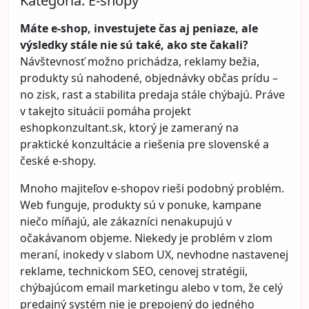
Kategória:
E-shopy
Máte e-shop, investujete čas aj peniaze, ale
výsledky stále nie sú také, ako ste čakali?
Návštevnosť možno prichádza, reklamy bežia,
produkty sú nahodené, objednávky občas prídu –
no zisk, rast a stabilita predaja stále chýbajú. Práve
v takejto situácii pomáha projekt
eshopkonzultant.sk
, ktorý je zameraný na
praktické konzultácie a riešenia pre slovenské a
české e-shopy.
Mnoho majiteľov e-shopov rieši podobný problém.
Web funguje, produkty sú v ponuke, kampane
niečo míňajú, ale zákazníci nenakupujú v
očakávanom objeme. Niekedy je problém v zlom
meraní, inokedy v slabom UX, nevhodne nastavenej
reklame, technickom SEO, cenovej stratégii,
chýbajúcom email marketingu alebo v tom, že celý
predajný systém nie je prepojený do jedného