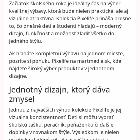
Začiatok školského roka je ideálny čas na výber
kvalitnej výbavy, ktorá bude nielen praktická, ale aj
vizuálne atraktívna. Kolekcia Pixelife prináša presne
to, čo dnešné deti a študenti hľadajú – moderný
dizajn, funkčnosť a možnosť zladiť všetko do
jedného štýlu.
Ak hľadáte kompletnú výbavu na jednom mieste,
pozrite si ponuku Pixelife na
martmedia.sk
, kde
nájdete široký výber produktov v jednotnom
dizajne.
Jednotný dizajn, ktorý dáva
zmysel
Jednou z najväčších výhod kolekcie Pixelife je jej
vizuálna konzistentnosť. Deti si môžu vybrať
školskú tašku, peračník, peňaženku či ďalšie
doplnky v rovnakom štýle. Výsledkom je nielen
esteticky zladený set, ale aj väčšia radosť z