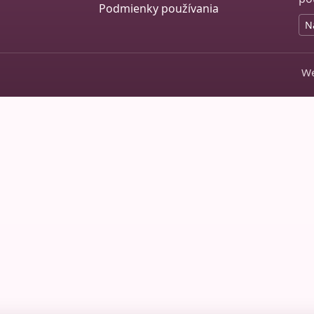
Podmienky používania
N
We