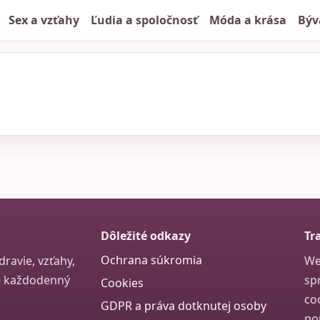
Sex a vzťahy
Ľudia a spoločnosť
Móda a krása
Býv
Dôležité odkazy
Tr
Ochrana súkromia
ravie, vzťahy,
We
re každodenný
sp
Cookies
co
GDPR a práva dotknutej osoby
po