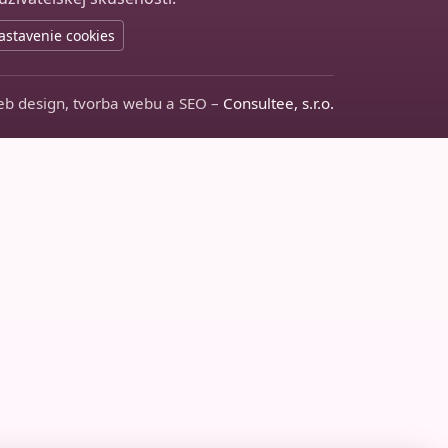
astavenie cookies
b design, tvorba webu a SEO –
Consultee, s.r.o.