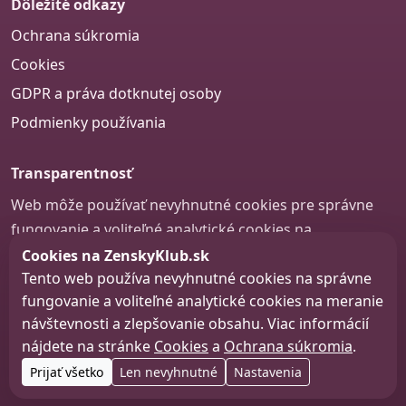
Dôležité odkazy
Ochrana súkromia
Cookies
GDPR a práva dotknutej osoby
Podmienky používania
Transparentnosť
Web môže používať nevyhnutné cookies pre správne
fungovanie a voliteľné analytické cookies na
zlepšovanie obsahu a používateľskej skúsenosti.
Cookies na ZenskyKlub.sk
Tento web používa nevyhnutné cookies na správne
Nastavenie cookies
fungovanie a voliteľné analytické cookies na meranie
návštevnosti a zlepšovanie obsahu. Viac informácií
nájdete na stránke
Cookies
a
Ochrana súkromia
.
© 2026 zenskyklub.sk
Prijať všetko
Len nevyhnutné
Nastavenia
Web design, tvorba webu a SEO –
Consultee, s.r.o.