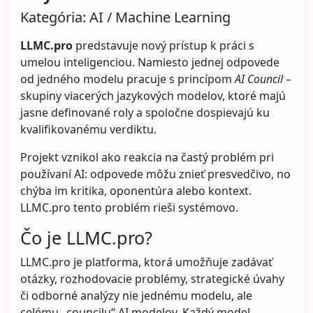
Kategória:
AI / Machine Learning
LLMC.pro
predstavuje nový prístup k práci s
umelou inteligenciou. Namiesto jednej odpovede
od jedného modelu pracuje s princípom
AI Council
–
skupiny viacerých jazykových modelov, ktoré majú
jasne definované roly a spoločne dospievajú ku
kvalifikovanému verdiktu.
Projekt vznikol ako reakcia na častý problém pri
používaní AI: odpovede môžu znieť presvedčivo, no
chýba im kritika, oponentúra alebo kontext.
LLMC.pro tento problém rieši systémovo.
Čo je LLMC.pro?
LLMC.pro
je platforma, ktorá umožňuje zadávať
otázky, rozhodovacie problémy, strategické úvahy
či odborné analýzy nie jednému modelu, ale
celému „councilu“ AI modelov. Každý model