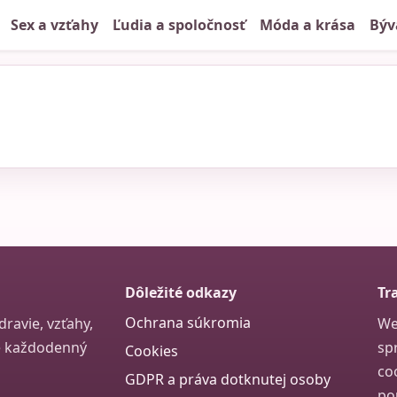
Sex a vzťahy
Ľudia a spoločnosť
Móda a krása
Býv
Dôležité odkazy
Tr
Ochrana súkromia
ravie, vzťahy,
We
re každodenný
sp
Cookies
co
GDPR a práva dotknutej osoby
po