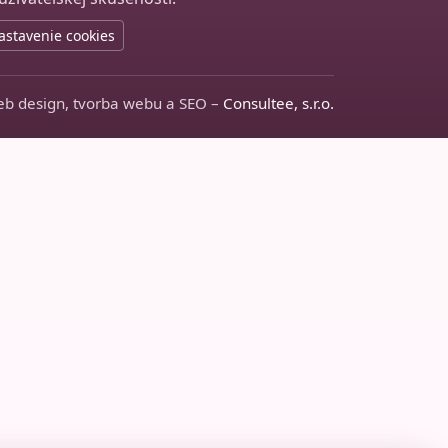
astavenie cookies
b design, tvorba webu a SEO –
Consultee, s.r.o.