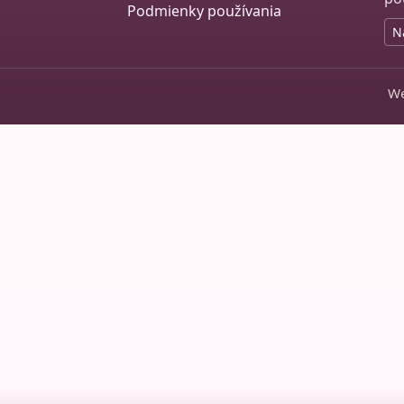
Podmienky používania
N
We