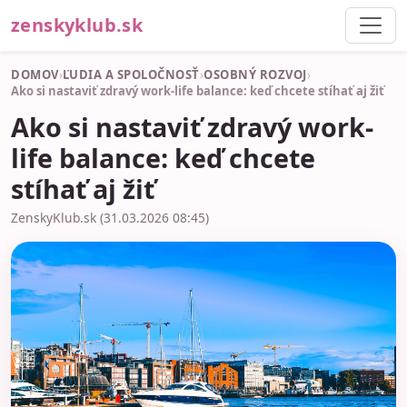
zenskyklub.sk
DOMOV
›
ĽUDIA A SPOLOČNOSŤ
›
OSOBNÝ ROZVOJ
›
Ako si nastaviť zdravý work-life balance: keď chcete stíhať aj žiť
Ako si nastaviť zdravý work-
life balance: keď chcete
stíhať aj žiť
ZenskyKlub.sk (31.03.2026 08:45)