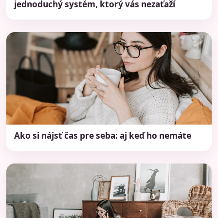
jednoduchý systém, ktorý vás nezaťaží
Ako si nájsť čas pre seba: aj keď ho nemáte