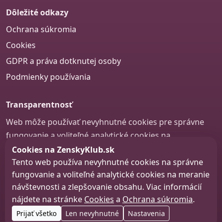
Dôležité odkazy
Ochrana súkromia
Cookies
GDPR a práva dotknutej osoby
Podmienky používania
Transparentnosť
Web môže používať nevyhnutné cookies pre správne
fungovanie a voliteľné analytické cookies na
zlepšovanie obsahu a používateľskej skúsenosti.
Cookies na ZenskyKlub.sk
Tento web používa nevyhnutné cookies na správne
Nastavenie cookies
fungovanie a voliteľné analytické cookies na meranie
návštevnosti a zlepšovanie obsahu. Viac informácií
nájdete na stránke
Cookies
a
Ochrana súkromia
.
© 2026 zenskyklub.sk
Prijať všetko
Len nevyhnutné
Nastavenia
Web design, tvorba webu a SEO –
Consultee, s.r.o.