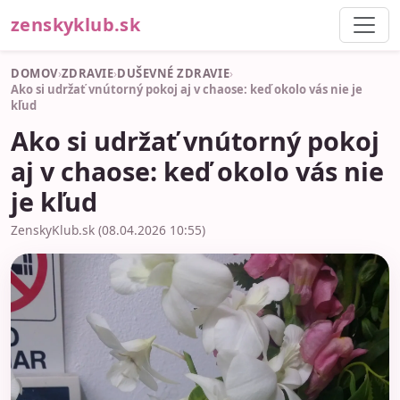
zenskyklub.sk
DOMOV
›
ZDRAVIE
›
DUŠEVNÉ ZDRAVIE
›
Ako si udržať vnútorný pokoj aj v chaose: keď okolo vás nie je
kľud
Ako si udržať vnútorný pokoj
aj v chaose: keď okolo vás nie
je kľud
ZenskyKlub.sk (08.04.2026 10:55)