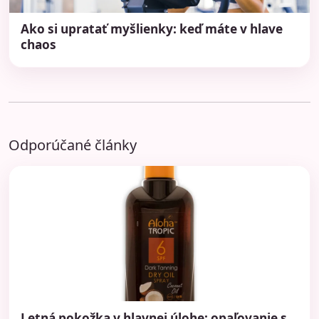
Ako si upratať myšlienky: keď máte v hlave
chaos
Odporúčané články
Letná pokožka v hlavnej úlohe: opaľovanie s