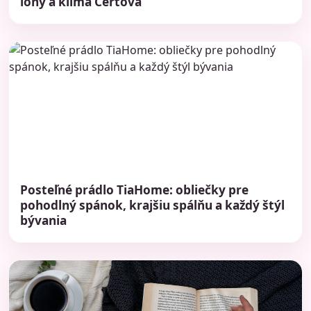
ióny a klíma Čertova
Posteľné prádlo TiaHome: obliečky pre
pohodlný spánok, krajšiu spálňu a každý štýl
bývania