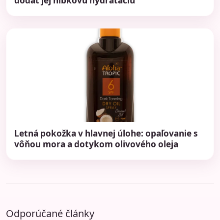
dodať jej hĺbkovú hydratáciu
Letná pokožka v hlavnej úlohe: opaľovanie s
vôňou mora a dotykom olivového oleja
Odporúčané články