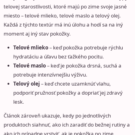
telovej starostlivosti, ktoré majú po zime svoje jasné
miesto – telové mlieko, telové maslo a telový olej.
Každá z týchto textúr má inú úlohu a hodí sa na iný
moment aj iný stav pokožky.
Telové mlieko
– keď pokožka potrebuje rýchlu
hydratáciu a úľavu bez ťažkého pocitu.
Telové maslo
– keď je pokožka drsná, suchá a
potrebuje intenzívnejšiu výživu.
Telový olej
– keď chcete uzamknúť vlahu,
podporiť pružnosť pokožky a dopriať jej zdravý
lesk.
Článok zároveň ukazuje, kedy po jednotlivých
produktoch siahnuť, ako ich zaradiť do bežnej rutiny a
ako ich prípadne vrstviť, ak je pokožka po zime