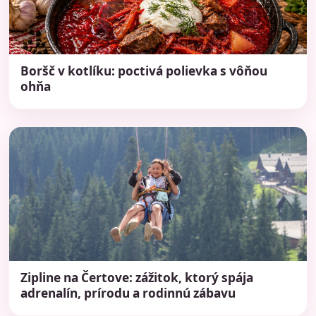
Boršč v kotlíku: poctivá polievka s vôňou
ohňa
Zipline na Čertove: zážitok, ktorý spája
adrenalín, prírodu a rodinnú zábavu