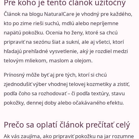
Pre koho je tento článok užitočný
Článok na blogu NaturalCare je vhodný pre každého,
kto po zime rieši suchú, mdlú alebo nepríjemne
napätú pokožku. Ocenia ho ženy, ktoré sa chcú
pripraviť na sezónu šiat a sukní, ale aj všetci, ktorí
hľadajú prehľadné vysvetlenie, aký je rozdiel medzi
telovým mliekom, maslom a olejom.
Prínosný môže byť aj pre tých, ktorí si chcú
zjednodušiť výber vhodnej telovej kozmetiky a zistiť,
podľa čoho sa rozhodovať – či podľa textúry, stavu
pokožky, dennej doby alebo očakávaného efektu.
Prečo sa oplatí článok prečítať celý
Ak vás zaujíma, ako pripraviť pokožku na jar rozumne