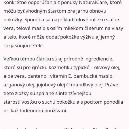
konkrétne odporúčania z ponuky NaturalCare, ktoré
môžu byť vhodným štartom pre jarnú obnovu
pokožky. Spomína sa napríklad telové mlieko s aloe
vera, telové maslo s oslím mliekom či sérum na vlasy
a telo, ktoré môže dodať pokožke výživu aj jemný
rozjasňujúci efekt.
Veľkou témou článku sú aj prírodné ingrediencie,
ktoré sú pre grécku kozmetiku typické – olivový olej,
aloe vera, pantenol, vitamín E, bambucké maslo,
arganový olej, jojobový olej či mandľový olej. Práve
tieto zložky sú spájané s intenzívnejšou
starostlivosťou o suchú pokožku a s pocitom pohodlia
pri každodennom používaní.