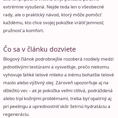
extrémne vysušená. Nejde teda len o všeobecné
rady, ale o praktický návod, ktorý môže pomôcť
každému, kto chce svojej pokožke vrátiť jemnosť,
pružnosť a komfort.
Čo sa v článku dozviete
Blogový článok podrobnejšie rozoberá rozdiely medzi
jednotlivými textúrami a vysvetľuje, prečo niekomu
vyhovuje ľahké telové mlieko a inému bohatšie telové
maslo alebo výživný olej. Zároveň upozorňuje aj na
dôležitú vec – ak je pokožka veľmi citlivá, podráždená
alebo trpí kožnými problémami, treba byť opatrný aj
pri peelingu a uprednostniť skôr šetrnú hydratáciu a
regeneráciu.