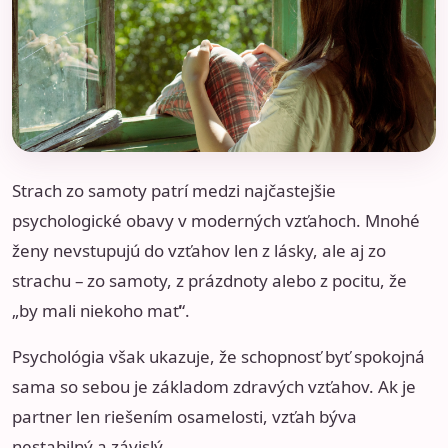
Strach zo samoty patrí medzi najčastejšie
psychologické obavy v moderných vzťahoch. Mnohé
ženy nevstupujú do vzťahov len z lásky, ale aj zo
strachu – zo samoty, z prázdnoty alebo z pocitu, že
„by mali niekoho mať“.
Psychológia však ukazuje, že schopnosť byť spokojná
sama so sebou je základom zdravých vzťahov. Ak je
partner len riešením osamelosti, vzťah býva
nestabilný a závislý.