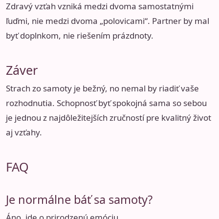
Zdravý vzťah vzniká medzi dvoma samostatnými
ľuďmi, nie medzi dvoma „polovicami“. Partner by mal
byť doplnkom, nie riešením prázdnoty.
Záver
Strach zo samoty je bežný, no nemal by riadiť vaše
rozhodnutia. Schopnosť byť spokojná sama so sebou
je jednou z najdôležitejších zručností pre kvalitný život
aj vzťahy.
FAQ
Je normálne báť sa samoty?
Áno, ide o prirodzenú emóciu.