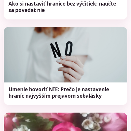
Ako si nastaviť hranice bez výčitiek: naučte
sa povedať nie
Umenie hovoriť NIE: Prečo je nastavenie
hraníc najvyšším prejavom sebalásky