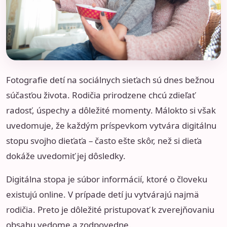
Fotografie detí na sociálnych sieťach sú dnes bežnou
súčasťou života. Rodičia prirodzene chcú zdieľať
radosť, úspechy a dôležité momenty. Málokto si však
uvedomuje, že každým príspevkom vytvára digitálnu
stopu svojho dieťaťa – často ešte skôr, než si dieťa
dokáže uvedomiť jej dôsledky.
Digitálna stopa je súbor informácií, ktoré o človeku
existujú online. V prípade detí ju vytvárajú najmä
rodičia. Preto je dôležité pristupovať k zverejňovaniu
obsahu vedome a zodpovedne.