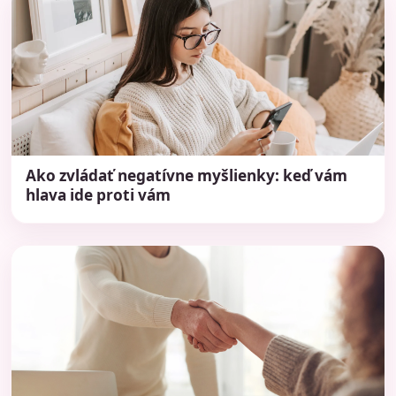
Ako zvládať negatívne myšlienky: keď vám
hlava ide proti vám