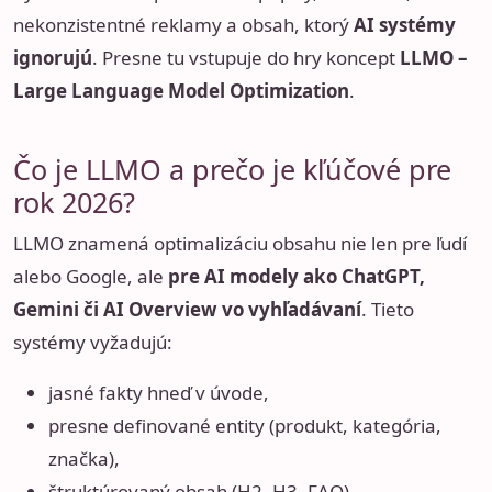
nekonzistentné reklamy a obsah, ktorý
AI systémy
ignorujú
. Presne tu vstupuje do hry koncept
LLMO –
Large Language Model Optimization
.
Čo je LLMO a prečo je kľúčové pre
rok 2026?
LLMO znamená optimalizáciu obsahu nie len pre ľudí
alebo Google, ale
pre AI modely ako ChatGPT,
Gemini či AI Overview vo vyhľadávaní
. Tieto
systémy vyžadujú:
jasné fakty hneď v úvode,
presne definované entity (produkt, kategória,
značka),
štruktúrovaný obsah (H2, H3, FAQ),