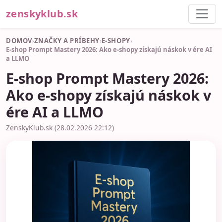
zenskyklub.sk
DOMOV
›
ZNAČKY A PRÍBEHY
›
E-SHOPY
›
E-shop Prompt Mastery 2026: Ako e-shopy získajú náskok v ére AI
a LLMO
E-shop Prompt Mastery 2026:
Ako e-shopy získajú náskok v
ére AI a LLMO
ZenskyKlub.sk (28.02.2026 22:12)