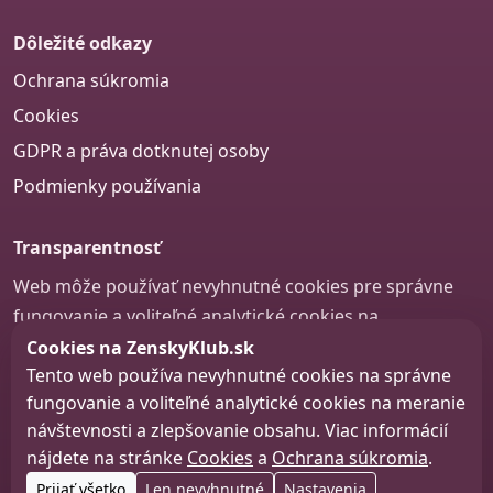
Dôležité odkazy
Ochrana súkromia
Cookies
GDPR a práva dotknutej osoby
Podmienky používania
Transparentnosť
Web môže používať nevyhnutné cookies pre správne
fungovanie a voliteľné analytické cookies na
zlepšovanie obsahu a používateľskej skúsenosti.
Cookies na ZenskyKlub.sk
Tento web používa nevyhnutné cookies na správne
Nastavenie cookies
fungovanie a voliteľné analytické cookies na meranie
návštevnosti a zlepšovanie obsahu. Viac informácií
nájdete na stránke
Cookies
a
Ochrana súkromia
.
© 2026 zenskyklub.sk
Prijať všetko
Len nevyhnutné
Nastavenia