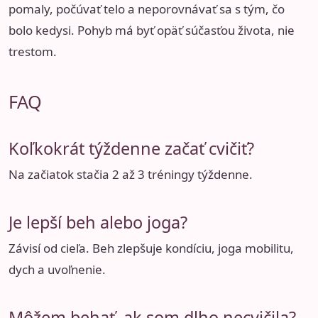
pomaly, počúvať telo a neporovnávať sa s tým, čo
bolo kedysi. Pohyb má byť opäť súčasťou života, nie
trestom.
FAQ
Koľkokrát týždenne začať cvičiť?
Na začiatok stačia 2 až 3 tréningy týždenne.
Je lepší beh alebo joga?
Závisí od cieľa. Beh zlepšuje kondíciu, joga mobilitu,
dych a uvoľnenie.
Môžem behať, ak som dlho necvičila?