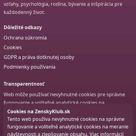
vzťahy, psychológia, rodina, bývanie a inšpirácia pre
každodenný život.
Dôležité odkazy
Ochrana súkromia
Cookies
GDPR a práva dotknutej osoby
Podmienky používania
Transparentnosť
Web môže používať nevyhnutné cookies pre správne
fungovanie a voliteľné analytické cookies na
zlepšovanie obsahu a používateľskej skúsenosti.
Cookies na ZenskyKlub.sk
Tento web používa nevyhnutné cookies na správne
Nastavenie cookies
fungovanie a voliteľné analytické cookies na meranie
návštevnosti a zlepšovanie obsahu. Viac informácií