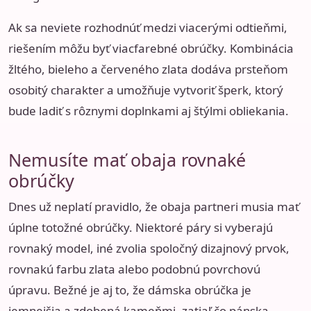
Ak sa neviete rozhodnúť medzi viacerými odtieňmi,
riešením môžu byť viacfarebné obrúčky. Kombinácia
žltého, bieleho a červeného zlata dodáva prsteňom
osobitý charakter a umožňuje vytvoriť šperk, ktorý
bude ladiť s rôznymi doplnkami aj štýlmi obliekania.
Nemusíte mať obaja rovnaké
obrúčky
Dnes už neplatí pravidlo, že obaja partneri musia mať
úplne totožné obrúčky. Niektoré páry si vyberajú
rovnaký model, iné zvolia spoločný dizajnový prvok,
rovnakú farbu zlata alebo podobnú povrchovú
úpravu. Bežné je aj to, že dámska obrúčka je
jemnejšia a zdobená kameňmi, zatiaľ čo pánska