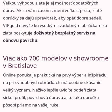
Veľkou výhodou zlata je aj možnosť dodatočných
úprav. Ak sa vám časom zmení veľkosť prsta, zlaté
obrúčky sa dajú upraviť tak, aby opäť dobre sedeli.
VIPgold navyše ku všetkým svadobným obrúčkam zo
zlata poskytuje
doživotný bezplatný servis na
obnovu povrchu
.
Viac ako 700 modelov v showroome
v Bratislave
Online ponuka je praktická na prvý výber a inšpiráciu,
no pri svadobných obrúčkach má osobné skúšanie
veľký význam. Naživo lepšie uvidíte odtieň zlata,
šírku, profil, povrchovú úpravu aj to, ako obrúčka
pôsobí priamo na vašej ruke.