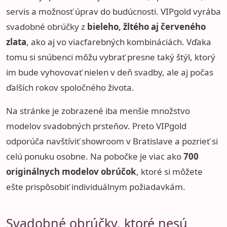
servis a možnosť úprav do budúcnosti. VIPgold vyrába
svadobné obrúčky z
bieleho, žltého aj červeného
zlata
, ako aj vo viacfarebných kombináciách. Vďaka
tomu si snúbenci môžu vybrať presne taký štýl, ktorý
im bude vyhovovať nielen v deň svadby, ale aj počas
ďalších rokov spoločného života.
Na stránke je zobrazené iba menšie množstvo
modelov svadobných prsteňov. Preto VIPgold
odporúča navštíviť showroom v Bratislave a pozrieť si
celú ponuku osobne. Na pobočke je viac ako
700
originálnych modelov obrúčok
, ktoré si môžete
ešte prispôsobiť individuálnym požiadavkám.
Svadobné obrúčky, ktoré nesú