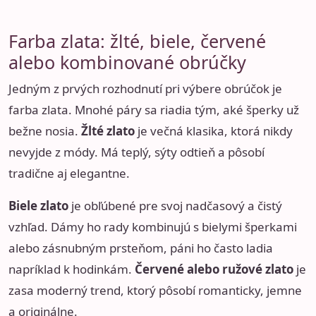
Farba zlata: žlté, biele, červené
alebo kombinované obrúčky
Jedným z prvých rozhodnutí pri výbere obrúčok je
farba zlata. Mnohé páry sa riadia tým, aké šperky už
bežne nosia.
Žlté zlato
je večná klasika, ktorá nikdy
nevyjde z módy. Má teplý, sýty odtieň a pôsobí
tradične aj elegantne.
Biele zlato
je obľúbené pre svoj nadčasový a čistý
vzhľad. Dámy ho rady kombinujú s bielymi šperkami
alebo zásnubným prsteňom, páni ho často ladia
napríklad k hodinkám.
Červené alebo ružové zlato
je
zasa moderný trend, ktorý pôsobí romanticky, jemne
a originálne.