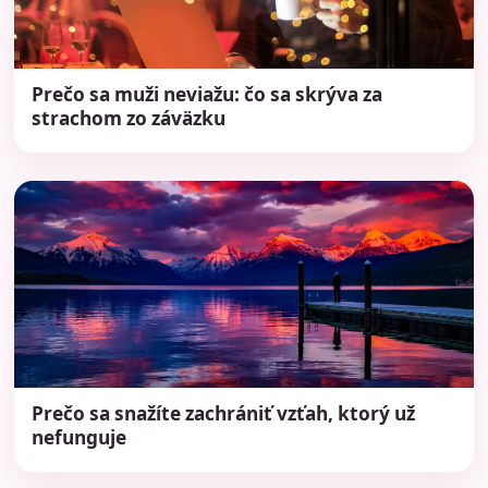
Prečo sa muži neviažu: čo sa skrýva za
strachom zo záväzku
Prečo sa snažíte zachrániť vzťah, ktorý už
nefunguje