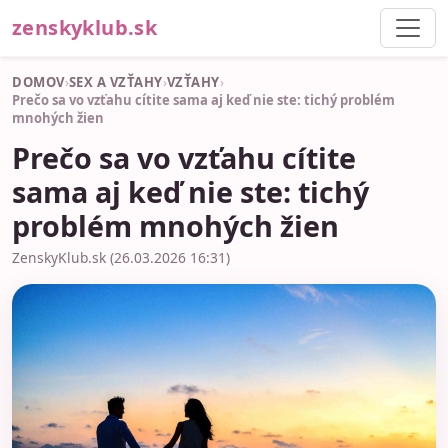
zenskyklub.sk
DOMOV
›
SEX A VZŤAHY
›
VZŤAHY
›
Prečo sa vo vzťahu cítite sama aj keď nie ste: tichý problém
mnohých žien
Prečo sa vo vzťahu cítite
sama aj keď nie ste: tichý
problém mnohých žien
ZenskyKlub.sk (26.03.2026 16:31)