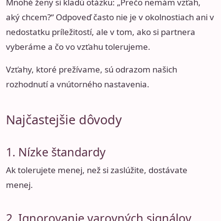
Mnohé ženy si kladú otázku: „Prečo nemám vzťah,
aký chcem?“ Odpoveď často nie je v okolnostiach ani v
nedostatku príležitostí, ale v tom, ako si partnera
vyberáme a čo vo vzťahu tolerujeme.
Vzťahy, ktoré prežívame, sú odrazom našich
rozhodnutí a vnútorného nastavenia.
Najčastejšie dôvody
1. Nízke štandardy
Ak tolerujete menej, než si zaslúžite, dostávate
menej.
2. Ignorovanie varovných signálov