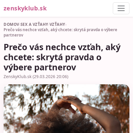
zenskyklub.sk
DOMOV
›
SEX A VZŤAHY
›
VZŤAHY
›
Prečo vás nechce vzťah, aký chcete: skrytá pravda o výbere
partnerov
Prečo vás nechce vzťah, aký
chcete: skrytá pravda o
výbere partnerov
ZenskyKlub.sk (29.03.2026 20:06)