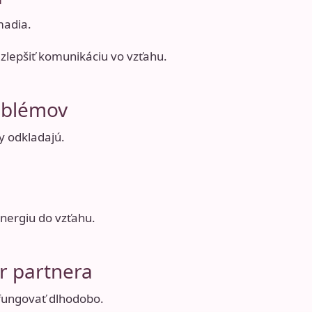
madia.
zlepšiť komunikáciu vo vzťahu
.
oblémov
y odkladajú.
energiu do vzťahu.
r partnera
 fungovať dlhodobo.