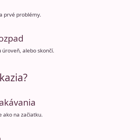
 a prvé problémy.
rozpad
 úroveň, alebo skončí.
kazia?
čakávania
e ako na začiatku.
a