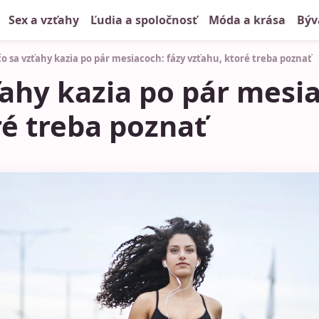
Sex a vzťahy
Ľudia a spoločnosť
Móda a krása
Býv
o sa vzťahy kazia po pár mesiacoch: fázy vzťahu, ktoré treba poznať
ťahy kazia po pár mesia
ré treba poznať