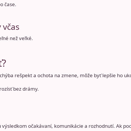
po čase.
 včas
eľné než veľké.
ť?
chýba rešpekt a ochota na zmene, môže byť lepšie ho uko
rozísť bez drámy
.
 výsledkom očakávaní, komunikácie a rozhodnutí. Ak poch