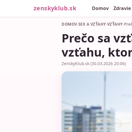
zenskyklub.sk
Domov
Zdravie
DOMOV
›
SEX A VZŤAHY
›
VZŤAHY
›
Preč
Prečo sa vz
vzťahu, kto
ZenskyKlub.sk (30.03.2026 20:06)