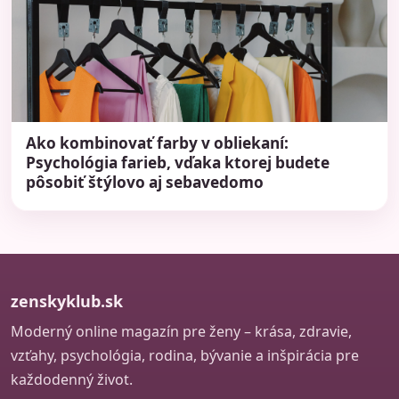
Ako kombinovať farby v obliekaní:
Psychológia farieb, vďaka ktorej budete
pôsobiť štýlovo aj sebavedomo
zenskyklub.sk
Moderný online magazín pre ženy – krása, zdravie,
vzťahy, psychológia, rodina, bývanie a inšpirácia pre
každodenný život.