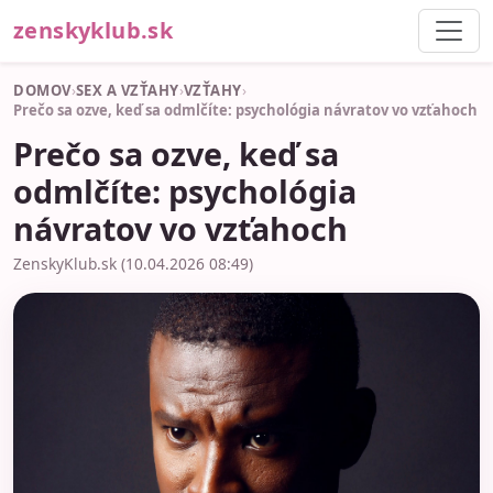
zenskyklub.sk
DOMOV
›
SEX A VZŤAHY
›
VZŤAHY
›
Prečo sa ozve, keď sa odmlčíte: psychológia návratov vo vzťahoch
Prečo sa ozve, keď sa
odmlčíte: psychológia
návratov vo vzťahoch
ZenskyKlub.sk (10.04.2026 08:49)