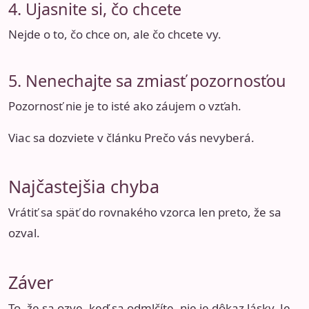
4. Ujasnite si, čo chcete
Nejde o to, čo chce on, ale čo chcete vy.
5. Nenechajte sa zmiasť pozornosťou
Pozornosť nie je to isté ako záujem o vzťah.
Viac sa dozviete v článku
Prečo vás nevyberá
.
Najčastejšia chyba
Vrátiť sa späť do rovnakého vzorca len preto, že sa
ozval.
Záver
To, že sa ozve, keď sa odmlčíte, nie je dôkaz lásky. Je