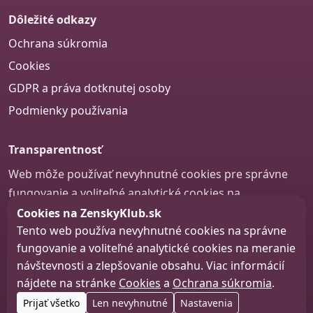
Dôležité odkazy
Ochrana súkromia
Cookies
GDPR a práva dotknutej osoby
Podmienky používania
Transparentnosť
Web môže používať nevyhnutné cookies pre správne
fungovanie a voliteľné analytické cookies na
zlepšovanie obsahu a používateľskej skúsenosti.
Cookies na ZenskyKlub.sk
Tento web používa nevyhnutné cookies na správne
Nastavenie cookies
fungovanie a voliteľné analytické cookies na meranie
návštevnosti a zlepšovanie obsahu. Viac informácií
nájdete na stránke
Cookies
a
Ochrana súkromia
.
© 2026 zenskyklub.sk
Prijať všetko
Len nevyhnutné
Nastavenia
Web design, tvorba webu a SEO –
Consultee, s.r.o.