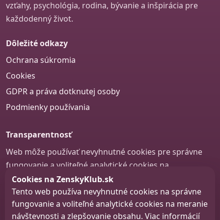
vzťahy, psychológia, rodina, bývanie a inšpirácia pre
každodenný život.
Dôležité odkazy
Ochrana súkromia
Cookies
GDPR a práva dotknutej osoby
Podmienky používania
Transparentnosť
Web môže používať nevyhnutné cookies pre správne
fungovanie a voliteľné analytické cookies na
zlepšovanie obsahu a používateľskej skúsenosti.
Cookies na ZenskyKlub.sk
Tento web používa nevyhnutné cookies na správne
Nastavenie cookies
fungovanie a voliteľné analytické cookies na meranie
návštevnosti a zlepšovanie obsahu. Viac informácií