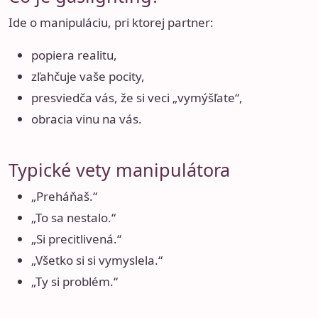
Ide o manipuláciu, pri ktorej partner:
popiera realitu,
zľahčuje vaše pocity,
presviedča vás, že si veci „vymýšľate“,
obracia vinu na vás.
Typické vety manipulátora
„Preháňaš.“
„To sa nestalo.“
„Si precitlivená.“
„Všetko si si vymyslela.“
„Ty si problém.“