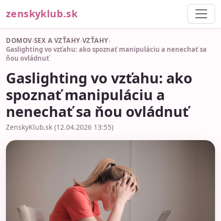
zenskyklub.sk
DOMOV
›
SEX A VZŤAHY
›
VZŤAHY
›
Gaslighting vo vzťahu: ako spoznať manipuláciu a nenechať sa
ňou ovládnuť
Gaslighting vo vzťahu: ako
spoznať manipuláciu a
nenechať sa ňou ovládnuť
ZenskyKlub.sk (12.04.2026 13:55)