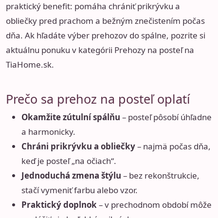
praktický benefit: pomáha chrániť prikrývku a
obliečky pred prachom a bežným znečistením počas
dňa. Ak hľadáte výber prehozov do spálne, pozrite si
aktuálnu ponuku v kategórii
Prehozy na posteľ na
TiaHome.sk
.
Prečo sa prehoz na posteľ oplatí
Okamžite zútulní spálňu
– posteľ pôsobí úhľadne
a harmonicky.
Chráni prikrývku a obliečky
– najmä počas dňa,
keď je posteľ „na očiach“.
Jednoduchá zmena štýlu
– bez rekonštrukcie,
stačí vymeniť farbu alebo vzor.
Praktický doplnok
– v prechodnom období môže