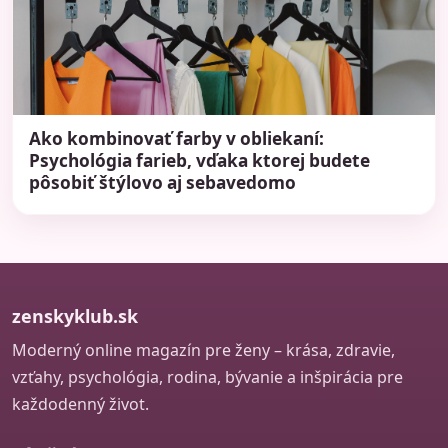
Ako kombinovať farby v obliekaní:
Psychológia farieb, vďaka ktorej budete
pôsobiť štýlovo aj sebavedomo
zenskyklub.sk
Moderný online magazín pre ženy – krása, zdravie,
vzťahy, psychológia, rodina, bývanie a inšpirácia pre
každodenný život.