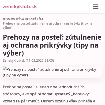
zenskyklub.sk
DOMOV
›
BÝVANIE
›
SPÁLŇA
›
Prehozy na posteľ: zútulnenie aj ochrana prikrývky (tipy na
výber)
Prehozy na posteľ: zútulnenie
aj ochrana prikrývky (tipy na
výber)
ZenskyKlub.sk (11.03.2026 21:05)
Prehoz na posteľ je jeden z najjednoduchších
spôsobov, ako spálni dodať uprataný „hotelový“
vzhľad za pár minút. Okrem dizajnu však prináša aj