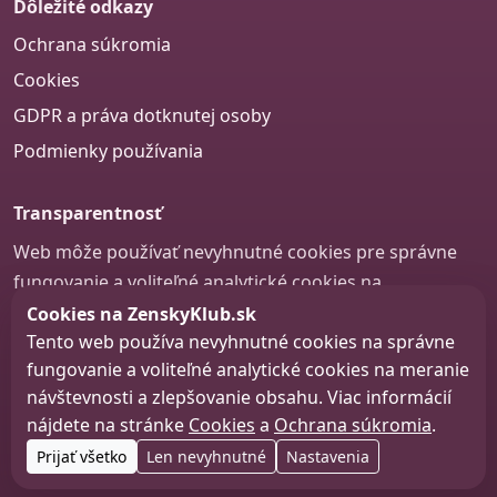
Dôležité odkazy
Ochrana súkromia
Cookies
GDPR a práva dotknutej osoby
Podmienky používania
Transparentnosť
Web môže používať nevyhnutné cookies pre správne
fungovanie a voliteľné analytické cookies na
zlepšovanie obsahu a používateľskej skúsenosti.
Cookies na ZenskyKlub.sk
Tento web používa nevyhnutné cookies na správne
Nastavenie cookies
fungovanie a voliteľné analytické cookies na meranie
návštevnosti a zlepšovanie obsahu. Viac informácií
nájdete na stránke
Cookies
a
Ochrana súkromia
.
© 2026 zenskyklub.sk
Prijať všetko
Len nevyhnutné
Nastavenia
Web design, tvorba webu a SEO –
Consultee, s.r.o.