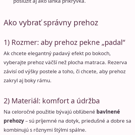
poslúžiť aj ako ľahká prikrývka.
Ako vybrať správny prehoz
1) Rozmer: aby prehoz pekne „padal“
Ak chcete elegantný padavý efekt po bokoch,
vyberajte prehoz väčší než plocha matraca. Rezerva
závisí od výšky postele a toho, či chcete, aby prehoz
zakryl aj boky rámu.
2) Materiál: komfort a údržba
Na celoročné použitie bývajú obľúbené
bavlnené
prehozy
– sú príjemné na dotyk, priedušné a dobre sa
kombinujú s rôznymi štýlmi spálne.