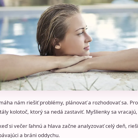
máha nám riešiť problémy, plánovať a rozhodovať sa. Pr
ly kolotoč, ktorý sa nedá zastaviť. Myšlienky sa vracajú,
eď si večer ľahnú a hlava začne analyzovať celý deň, rie
pávajúci a bráni oddychu.