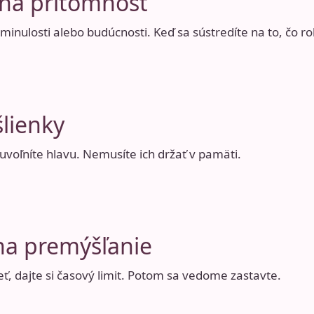
 na prítomnosť
minulosti alebo budúcnosti. Keď sa sústredíte na to, čo rob
šlienky
uvoľníte hlavu. Nemusíte ich držať v pamäti.
t na premýšľanie
ť, dajte si časový limit. Potom sa vedome zastavte.