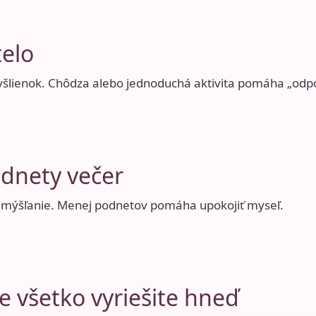
telo
lienok. Chôdza alebo jednoduchá aktivita pomáha „odpoj
dnety večer
 premýšľanie. Menej podnetov pomáha upokojiť myseľ.
nie všetko vyriešite hneď