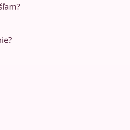
šľam?
ie?