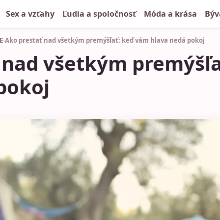
Sex a vzťahy
Ľudia a spoločnosť
Móda a krása
Býv
E
›
Ako prestať nad všetkým premýšľať: keď vám hlava nedá pokoj
 nad všetkým premýšľa
pokoj