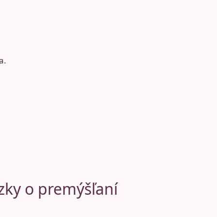
a.
ázky o premýšľaní