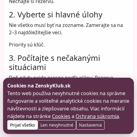
Nechajte si rezervu.
2. Vyberte si hlavné úlohy
Nie všetko musí byť na zozname. Zamerajte sa na
2–3 najdôležitejšie veci.
Priority sú kľúč.
3. Počítajte s nečakanými
situáciami
Deň nikdy nejde presne podľa plánu. Rezerva
pomáha zvládnuť zmeny bez stresu.
Cookies na ZenskyKlub.sk
Tento web používa nevyhnutné cookies na správne
Flexibilita znižuje tlak.
fungovanie a voliteľné analytické cookies na meranie
návštevnosti a zlepšovanie obsahu. Viac informácií
4. Plánujte si aj oddych
nájdete na stránke
Cookies
a
Ochrana súkromia
.
Ak plánujete len povinnosti, rýchlo sa vyčerpáte.
Prijať všetko
Len nevyhnutné
Nastavenia
Oddych je súčasť plánu.