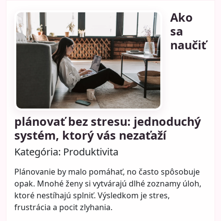
Ako
sa
naučiť
plánovať bez stresu: jednoduchý
systém, ktorý vás nezaťaží
Kategória:
Produktivita
Plánovanie by malo pomáhať, no často spôsobuje
opak. Mnohé ženy si vytvárajú dlhé zoznamy úloh,
ktoré nestíhajú splniť. Výsledkom je stres,
frustrácia a pocit zlyhania.