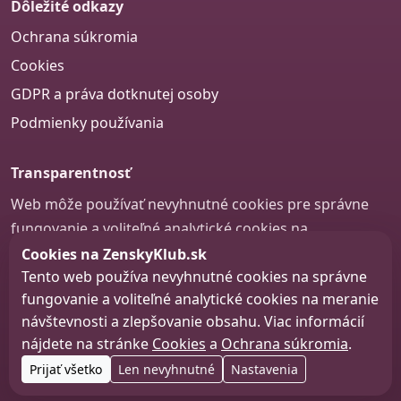
Dôležité odkazy
Ochrana súkromia
Cookies
GDPR a práva dotknutej osoby
Podmienky používania
Transparentnosť
Web môže používať nevyhnutné cookies pre správne
fungovanie a voliteľné analytické cookies na
zlepšovanie obsahu a používateľskej skúsenosti.
Cookies na ZenskyKlub.sk
Tento web používa nevyhnutné cookies na správne
Nastavenie cookies
fungovanie a voliteľné analytické cookies na meranie
návštevnosti a zlepšovanie obsahu. Viac informácií
nájdete na stránke
Cookies
a
Ochrana súkromia
.
© 2026 zenskyklub.sk
Prijať všetko
Len nevyhnutné
Nastavenia
Web design, tvorba webu a SEO –
Consultee, s.r.o.