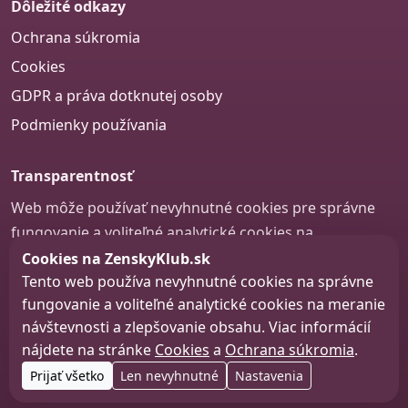
Dôležité odkazy
Ochrana súkromia
Cookies
GDPR a práva dotknutej osoby
Podmienky používania
Transparentnosť
Web môže používať nevyhnutné cookies pre správne
fungovanie a voliteľné analytické cookies na
zlepšovanie obsahu a používateľskej skúsenosti.
Cookies na ZenskyKlub.sk
Tento web používa nevyhnutné cookies na správne
Nastavenie cookies
fungovanie a voliteľné analytické cookies na meranie
návštevnosti a zlepšovanie obsahu. Viac informácií
nájdete na stránke
Cookies
a
Ochrana súkromia
.
© 2026 zenskyklub.sk
Prijať všetko
Len nevyhnutné
Nastavenia
Web design, tvorba webu a SEO –
Consultee, s.r.o.