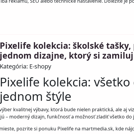
 iba reklamu, SEO alebo technické nastavenie. Dôležité je po
Pixelife kolekcia: školské tašky
jednom dizajne, ktorý si zamilujú
Kategória:
E-shopy
Pixelife kolekcia: všetko
jednom štýle
ýber kvalitnej výbavy, ktorá bude nielen praktická, ale aj vi
ajú – moderný dizajn, funkčnosť a možnosť zladiť všetko do 
este, pozrite si ponuku Pixelife na
martmedia.sk
, kde ná