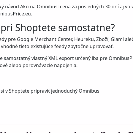
cký návod
Ako na Omnibus: cena za posledných 30 dní aj vo
nibusPrice.eu.
 pri Shoptete samostatne?
dy pre Google Merchant Center, Heureku, Zboží, Glami ale
e vhodné tieto existujúce feedy zbytočne upravovať.
ete samostatný vlastný XML export určený iba pre OmnibusPri
ové alebo porovnávacie napojenia.
 si v Shoptete pripraviť jednoduchý Omnibus