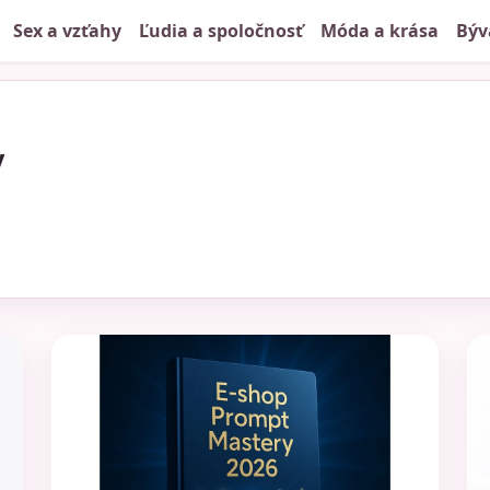
Sex a vzťahy
Ľudia a spoločnosť
Móda a krása
Býv
y