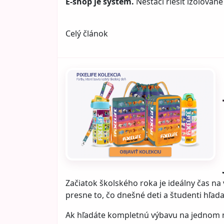
E-shop je systém.
Nestačí riešiť izolovane
Celý článok
Začiatok školského roka je ideálny čas na v
presne to, čo dnešné deti a študenti hľad
Ak hľadáte kompletnú výbavu na jednom mi