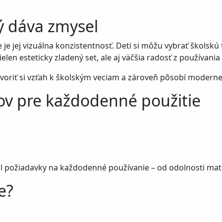
rý dáva zmysel
e je jej vizuálna konzistentnosť. Deti si môžu vybrať školskú
len esteticky zladený set, ale aj väčšia radosť z používania
oriť si vzťah k školským veciam a zároveň pôsobí moderne
ov pre každodenné použitie
al požiadavky na každodenné používanie – od odolnosti mate
e?