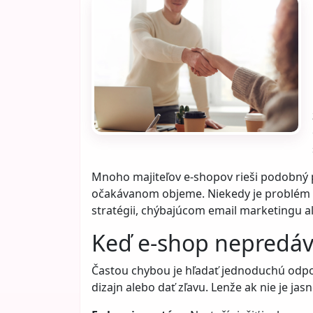
Mnoho majiteľov e-shopov rieši podobný 
očakávanom objeme. Niekedy je problém v
stratégii, chýbajúcom email marketingu a
Keď e-shop nepredáv
Častou chybou je hľadať jednoduchú odpove
dizajn alebo dať zľavu. Lenže ak nie je ja