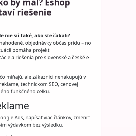
ko by mal? Eshop
aví riešenie
e nie sú také, ako ste čakali?
 nahodené, objednávky občas prídu – no
situácii pomáha projekt
ácie a riešenia pre slovenské a české e-
o míňajú, ale zákazníci nenakupujú v
reklame, technickom SEO, cenovej
dného funkčného celku.
reklame
oogle Ads, napísať viac článkov, zmeniť
alším výdavkom bez výsledku.