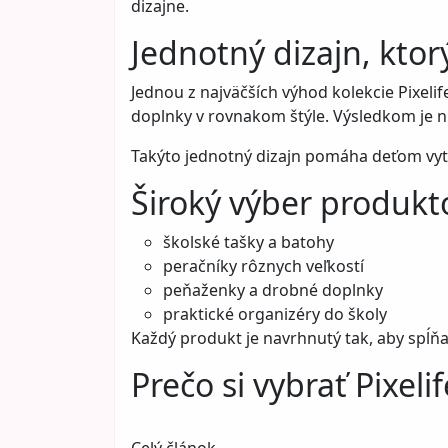
dizajne.
Jednotný dizajn, kto
Jednou z najväčších výhod kolekcie Pixelif
doplnky v rovnakom štýle. Výsledkom je nie
Takýto jednotný dizajn pomáha deťom vytv
Široký výber produkt
školské tašky a batohy
peračníky rôznych veľkostí
peňaženky a drobné doplnky
praktické organizéry do školy
Každý produkt je navrhnutý tak, aby spĺň
Prečo si vybrať Pixelif
Celý článok