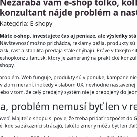
Nezarába vám e-shop toľko, koľ
konzultant nájde problém a nast
Kategória:
E-shopy
Máte e-shop, investujete čas aj peniaze, ale výsledky stál
Návštevnosť možno prichádza, reklamy bežia, produkty sú
zisk, rast a stabilita predaja stále chýbajú. Práve v takejto 
eshopkonzultant.sk
, ktorý je zameraný na praktické konzult
shopy.
problém. Web funguje, produkty sú v ponuke, kampane nieč
 zlom meraní, inokedy v slabom UX, nevhodne nastavenej 
lebo v tom, že celý predajný systém nie je prepojený do je
a, problém nemusí byť len v 
ď. Majiteľ e-shopu si povie, že treba pridať rozpočet do G
sné, kde sa zákazníci strácajú, takéto zmeny môžu byť len ď