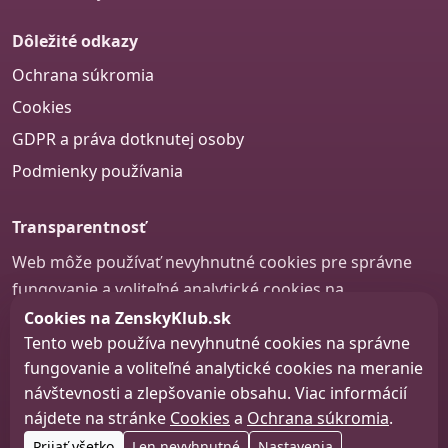
Dôležité odkazy
Ochrana súkromia
Cookies
GDPR a práva dotknutej osoby
Podmienky používania
Transparentnosť
Web môže používať nevyhnutné cookies pre správne
fungovanie a voliteľné analytické cookies na
zlepšovanie obsahu a používateľskej skúsenosti.
Cookies na ZenskyKlub.sk
Tento web používa nevyhnutné cookies na správne
Nastavenie cookies
fungovanie a voliteľné analytické cookies na meranie
návštevnosti a zlepšovanie obsahu. Viac informácií
nájdete na stránke
Cookies
a
Ochrana súkromia
.
© 2026 zenskyklub.sk
Prijať všetko
Len nevyhnutné
Nastavenia