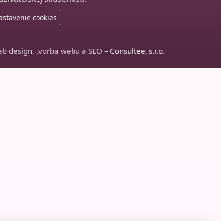
astavenie cookies
b design, tvorba webu a SEO –
Consultee, s.r.o.