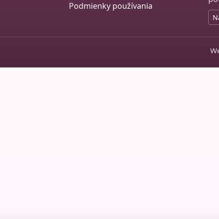
Podmienky používania
N
We