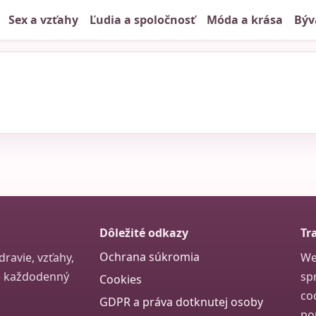
Sex a vzťahy
Ľudia a spoločnosť
Móda a krása
Býv
Dôležité odkazy
Tr
Ochrana súkromia
ravie, vzťahy,
We
re každodenný
sp
Cookies
co
GDPR a práva dotknutej osoby
po