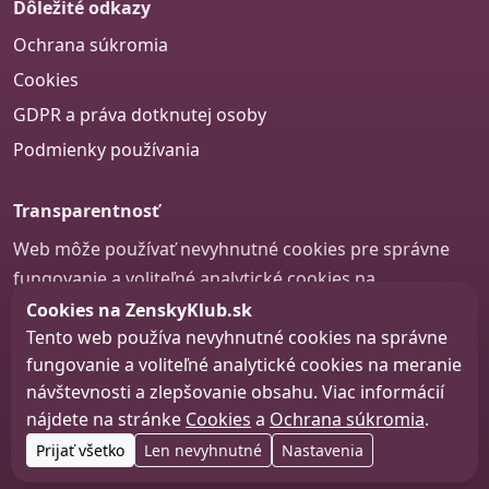
Dôležité odkazy
Ochrana súkromia
Cookies
GDPR a práva dotknutej osoby
Podmienky používania
Transparentnosť
Web môže používať nevyhnutné cookies pre správne
fungovanie a voliteľné analytické cookies na
zlepšovanie obsahu a používateľskej skúsenosti.
Cookies na ZenskyKlub.sk
Tento web používa nevyhnutné cookies na správne
Nastavenie cookies
fungovanie a voliteľné analytické cookies na meranie
návštevnosti a zlepšovanie obsahu. Viac informácií
nájdete na stránke
Cookies
a
Ochrana súkromia
.
© 2026 zenskyklub.sk
Prijať všetko
Len nevyhnutné
Nastavenia
Web design, tvorba webu a SEO –
Consultee, s.r.o.