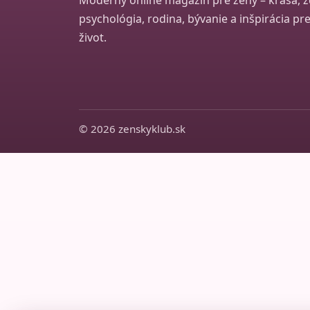
Moderný online magazín pre ženy – krása, zd
psychológia, rodina, bývanie a inšpirácia p
život.
© 2026 zenskyklub.sk