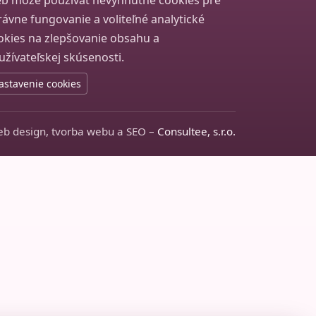
b môže používať nevyhnutné cookies pre
rávne fungovanie a voliteľné analytické
okies na zlepšovanie obsahu a
užívateľskej skúsenosti.
astavenie cookies
b design, tvorba webu a SEO –
Consultee, s.r.o.