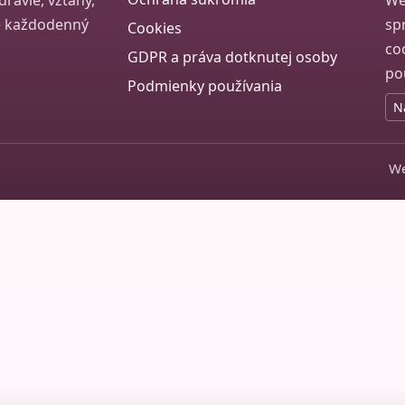
ravie, vzťahy,
We
re každodenný
sp
Cookies
co
GDPR a práva dotknutej osoby
po
Podmienky používania
N
We