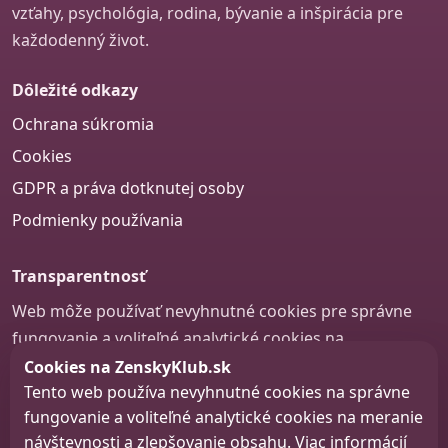
vzťahy, psychológia, rodina, bývanie a inšpirácia pre
každodenný život.
Dôležité odkazy
Ochrana súkromia
Cookies
GDPR a práva dotknutej osoby
Podmienky používania
Transparentnosť
Web môže používať nevyhnutné cookies pre správne
fungovanie a voliteľné analytické cookies na
zlepšovanie obsahu a používateľskej skúsenosti.
Cookies na ZenskyKlub.sk
Tento web používa nevyhnutné cookies na správne
Nastavenie cookies
fungovanie a voliteľné analytické cookies na meranie
návštevnosti a zlepšovanie obsahu. Viac informácií