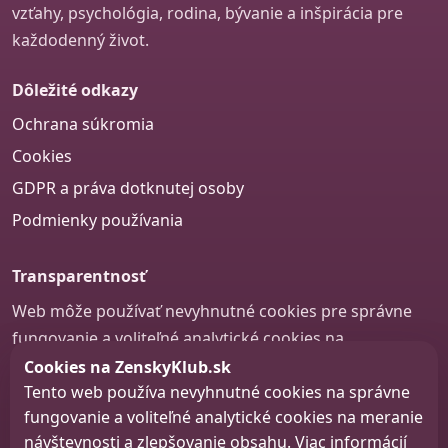
vzťahy, psychológia, rodina, bývanie a inšpirácia pre
každodenný život.
Dôležité odkazy
Ochrana súkromia
Cookies
GDPR a práva dotknutej osoby
Podmienky používania
Transparentnosť
Web môže používať nevyhnutné cookies pre správne
fungovanie a voliteľné analytické cookies na
zlepšovanie obsahu a používateľskej skúsenosti.
Cookies na ZenskyKlub.sk
Tento web používa nevyhnutné cookies na správne
Nastavenie cookies
fungovanie a voliteľné analytické cookies na meranie
návštevnosti a zlepšovanie obsahu. Viac informácií