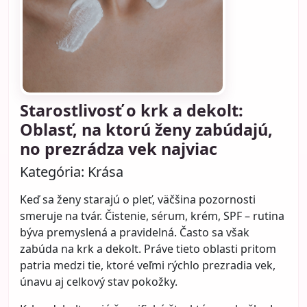
pozornosti.
Najväčší problém nevzniká samotným farbením,
ale tým, že sa starostlivosť neprispôsobí novému
stavu vlasov. Vlasy po farbení majú iné
Celý článok