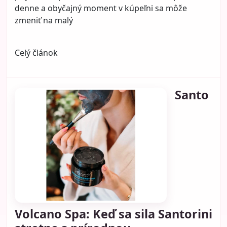
Dobre zvolené doplnky dokážu rozjasniť tvár,
zvýrazniť pás, pridať ženskosť, hravosť aj eleganciu.
A čo je najlepšie – netreba ich veľa.
Ak žena vie, ako s nimi pracovať, nepotrebuje veľké
módne experimenty. Stačí niekoľko správnych
detailov a celý outfit pôsobí ľahšie, mladšie a
aktuálnejšie.
Prečo doplnky omladzujú outfit
Omladzujúci efekt doplnkov nespočíva v tom, že by
z ženy robili niekoho iného. Ich sila je v tom, že
narušia stereotyp a dodajú outfitu energiu. Veľmi
často totiž nepôsobí „staršie“ samotná žena, ale
kombinácia oblečenia bez života, bez akcentu a bez
detailu, ktorý by outfit prepojil alebo oživil.
Doplnok vie urobiť presne to, čo outf