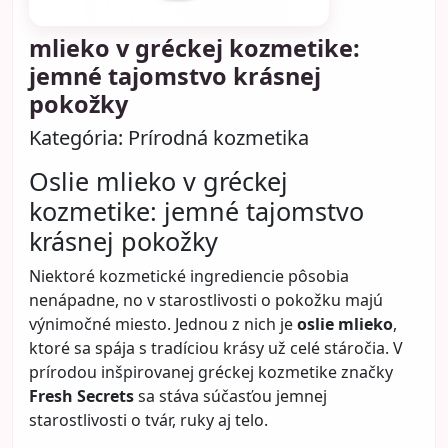
Veľkú úlohu zohráva aj slnko. Mnohé ženy si
chránia tvár SPF krémom, no na krk a dekolt
zabúdajú. Práve UV žiarenie pritom patrí medzi
hlavné faktory
Celý článok