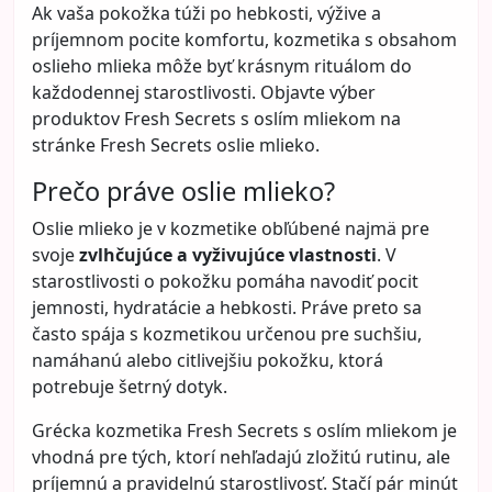
Doplnky, ktoré omladia váš
outfit: Ako využiť šatky, opasky a
bižutériu, aby ste pôsobili sviežo
a štýlovo
Kategória:
Móda
Mnohé ženy si myslia, že ak chcú pôsobiť
modernejšie, sviežejšie alebo mladistvejšie, musia
meniť celý šatník. V praxi to však často vôbec nie je
potrebné. Veľmi veľký rozdiel dokážu urobiť práve
doplnky. Aj jednoduchý outfit, ktorý by inak pôsobil
trochu obyčajne alebo príliš bezpečne, môže vďaka
nim získať úplne nový výraz.
Šatky, opasky, náušnice, náramky, retiazky, okuliare
alebo kabelka nie sú len drobnosti navyše. Práve
ony často rozhodujú o tom, či outfit vyzerá
zastaralo, neutrálne alebo premyslene a moderne.