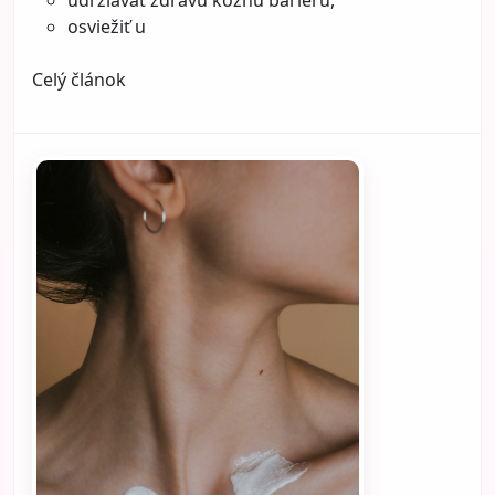
častého farbenia. Dobrou správou však je, že
farbenie nemusí automaticky znamenať
poškodené vlasy. Kľúčom je správna starostlivosť,
rozumné návyky a pochopenie toho, čo vlasy
skutočne potrebujú.
Aj kaderníci sa zhodujú na tom, že výsledok
nezávisí len od farby samotnej, ale najmä od toho,
ako sa o vlasy staráte medzi jednotlivými
farbeniami.
Prečo farbenie vlasy zaťažuje
Každý zásah do vlasovej štruktúry znamená určitú
záťaž. Farbenie môže ovplyvniť prirodzenú
ochrannú vrstvu vlasu, čo sa následne prejaví
suchosťou, zníženou pružnosťou alebo stratou
lesku. To však neznamená, že by ste sa farbenia
mali vzdať. Znamená to len, že vlasy potrebujú viac