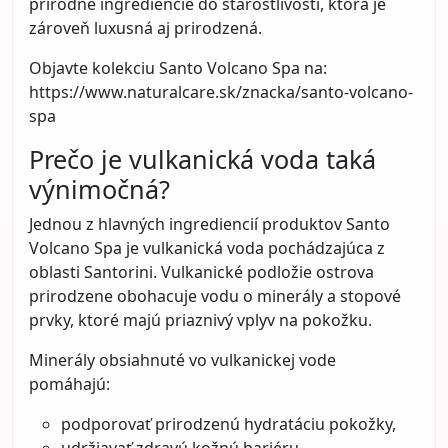
udržať zdravé vlasy aj pri
pravidelnom farbení: Triky od
kaderníkov, ktoré fungujú
Kategória:
Krása
Farbenie vlasov je pre mnoho žien bežnou
súčasťou starostlivosti o vzhľad. Či už ide o
prekrytie šedín, oživenie prirodzenej farby alebo
úplnú zmenu štýlu, vlasy zohrávajú v celkovom
dojme veľkú úlohu. Problém však nastáva vtedy,
keď sa spolu s farbou začne zhoršovať aj kvalita
vlasov.
Suchosť, lámavosť, strata lesku alebo „unavený“
vzhľad vlasov patria medzi najčastejšie dôsledky