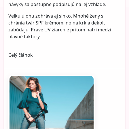
móda veľmi praktický prístup, ktorý pomáha žene
nakupovať rozumnejšie, mať kvalitnejší šatník a
zároveň míňať menej peňazí na zbytočnosti. Nie je
to o tom, že si už nikdy nič nekúpite. Je to o tom, že
budete kupovať premyslenejšie.
Udržateľnosť v móde totiž neznamená askézu.
Znamená väčší rešpekt k sebe, k svojmu štýlu, k
svojmu rozpočtu aj k samotnému oblečeniu.
Čo je udržateľná móda v
bežnom živote
Udržateľná móda sa veľmi často vysvetľuje zložito,
no v skutočnosti sa dá pochopiť jednoducho. Je to
spôsob obliekania a nakupovania, pri ktorom žena
kupuje menej vecí, ale vyberá si ich kvalitnejšie a
nosí ich dlhšie. Namiesto naháňania neustálych
novi