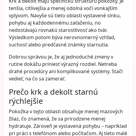
Udržateľná móda: Ako
nakupovať menej, ale
kvalitnejšie a vytvoriť si šatník,
ktorý vydrží roky
Kategória:
Móda
Šatník plný oblečenia ešte automaticky
neznamená, že sa žena oblieka dobre, prakticky
alebo spokojne. Mnohé ženy dnes cítia presný
opak – v skrini je veľa vecí, no pritom majú pocit, že
stále nemajú to, čo skutočne potrebujú. Často
nakupujú impulzívne, kupujú lacné kúsky „na jednu
sezónu“ a po čase zisťujú, že oblečenie rýchlo
stratilo tvar, farbu alebo jednoducho prestalo dávať
zmysel.
Práve preto sa čoraz viac hovorí o udržateľnej
móde. Nejde len o ekologický pojem alebo módne
gesto pre pár nadšencov. V praxi je udržateľná