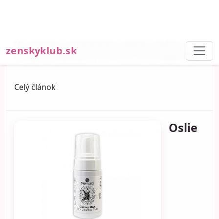
tenšia, citlivejšia a menej odolná voči vonkajším
vplyvom. Navyše sú tieto oblasti vystavené slnku,
pohybu aj každodennému zaťaženiu, no
nedostávajú rovnakú starostlivosť ako tvár.
Výsledkom potom býva nerovnomerný vzhľad,
suchosť alebo predčasné známky starnutia.
Dobrou správou je, že aj jednoduché zmeny v
rutine dokážu priniesť výrazný rozdiel. Netreba
drahé procedúry ani komplikované systémy. Stačí
vedieť, na čo sa zamerať.
Prečo krk a dekolt starnú
rýchlejšie
Pokožka v tejto oblasti obsahuje menej mazových
žliaz, čo znamená, že sa prirodzene menej
hydratuje. Zároveň je vystavená pohybu – napríklad
pri práci s telefónom alebo počítačom. Aj tieto malé
návyky sa postupne podpisujú na jej vzhľade.