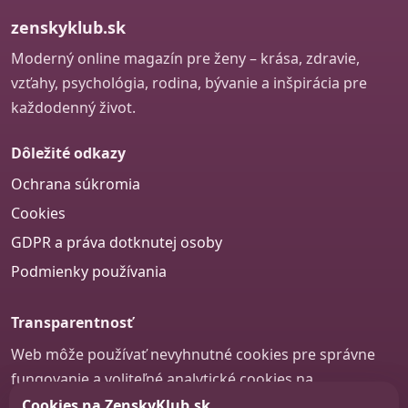
zenskyklub.sk
Moderný online magazín pre ženy – krása, zdravie,
vzťahy, psychológia, rodina, bývanie a inšpirácia pre
každodenný život.
Dôležité odkazy
Ochrana súkromia
Cookies
GDPR a práva dotknutej osoby
Podmienky používania
Transparentnosť
Web môže používať nevyhnutné cookies pre správne
fungovanie a voliteľné analytické cookies na
zlepšovanie obsahu a používateľskej skúsenosti.
Cookies na ZenskyKlub.sk