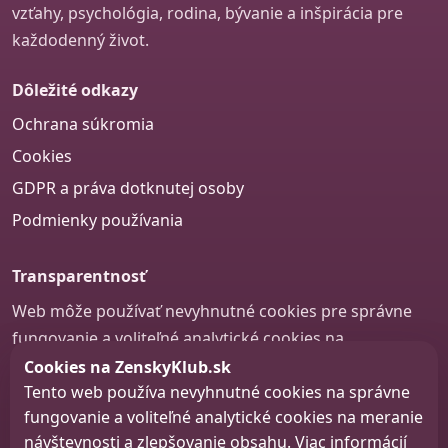
vzťahy, psychológia, rodina, bývanie a inšpirácia pre
každodenný život.
Dôležité odkazy
Ochrana súkromia
Cookies
GDPR a práva dotknutej osoby
Podmienky používania
Transparentnosť
Web môže používať nevyhnutné cookies pre správne
fungovanie a voliteľné analytické cookies na
zlepšovanie obsahu a používateľskej skúsenosti.
Cookies na ZenskyKlub.sk
Tento web používa nevyhnutné cookies na správne
Nastavenie cookies
fungovanie a voliteľné analytické cookies na meranie
návštevnosti a zlepšovanie obsahu. Viac informácií