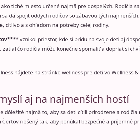
ako tiché miesto určené najmä pre dospelých. Rodičia sa p
či sa dá spojiť oddych rodičov so zábavou tých najmenších
 citlivo a s ohľadom na potreby celej rodiny.
tov****
vznikol priestor, kde si prídu na svoje deti aj dospe
y, zatiaľ čo rodičia môžu konečne spomaliť a dopriať si ch
llness nájdete na stránke
wellness pre deti vo Wellness &
myslí aj na najmenších hostí
e dôležité najmä to, aby sa deti cítili prirodzene a rodiči
i Čertov riešený tak, aby ponúkal bezpečné a príjemné pr