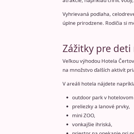
atrakcie, napríklad chrlič vod
Vyhrievaná podlaha, celodreve
úplne prirodzene. Rodičia si m
Zážitky pre deti
Veľkou výhodou Hotela Čertov j
na množstvo ďalších aktivít pri
V areáli hotela nájdete napríkl
outdoor park v hotelovom 
preliezky a lanové prvky,
mini ZOO,
vonkajšie ihriská,
priestor na opekanie pri p