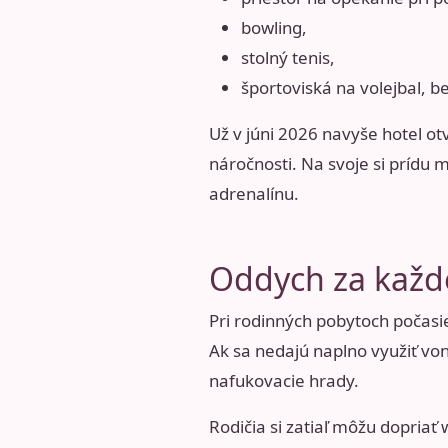
bowling,
stolný tenis,
športoviská na volejbal, be
Už v júni 2026 navyše hotel o
náročnosti. Na svoje si prídu m
adrenalínu.
Oddych za každ
Pri rodinných pobytoch počasie
Ak sa nedajú naplno využiť vonk
nafukovacie hrady.
Rodičia si zatiaľ môžu dopriať