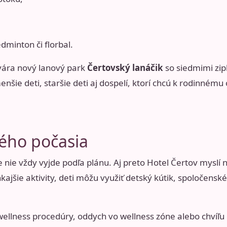
dminton či florbal.
tvára nový lanový park
Čertovský lanáčik
so siedmimi zip
enšie deti, staršie deti aj dospelí, ktorí chcú k rodinnému
ého počasia
 nie vždy vyjde podľa plánu. Aj preto Hotel Čertov myslí
ajšie aktivity, deti môžu využiť detský kútik, spoločenské 
 wellness procedúry, oddych vo wellness zóne alebo chvíľu