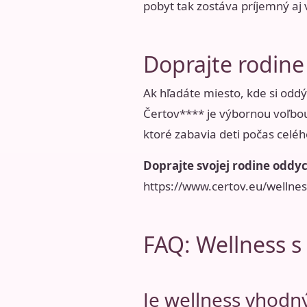
pobyt tak zostáva príjemný aj 
Doprajte rodine
Ak hľadáte miesto, kde si oddý
Čertov**** je výbornou voľbou
ktoré zabavia deti počas celé
Doprajte svojej rodine oddy
https://www.certov.eu/wellnes
FAQ: Wellness s
Je wellness vhodný