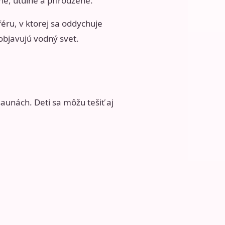
ne, útulne a prirodzene.
éru, v ktorej sa oddychuje
 objavujú vodný svet.
aunách. Deti sa môžu tešiť aj