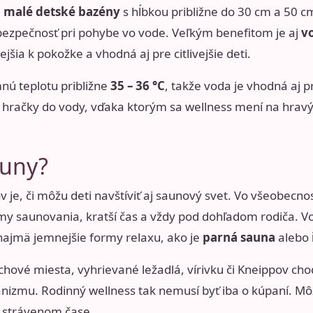
 malé detské bazény
s hĺbkou približne do 30 cm a 50 
 bezpečnosť pri pohybe vo vode. Veľkým benefitom je aj
v
nejšia k pokožke a vhodná aj pre citlivejšie deti.
nú teplotu približne
35 – 36 °C
, takže voda je vhodná aj 
 hračky do vody, vďaka ktorým sa wellness mení na hravý 
auny?
 je, či môžu deti navštíviť aj saunový svet. Vo všeobecnost
my saunovania, kratší čas a vždy pod dohľadom rodiča. Vo
najmä jemnejšie formy relaxu, ako je
parná sauna
alebo
hové miesta, vyhrievané ležadlá, vírivku či Kneippov cho
nizmu. Rodinný wellness tak nemusí byť iba o kúpaní. Mô
e strávenom čase.