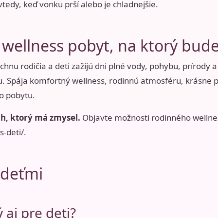
vtedy, keď vonku prší alebo je chladnejšie.
 wellness pobyt, na ktorý bud
chnu rodičia a deti zažijú dni plné vody, pohybu, prírody 
. Spája komfortný wellness, rodinnú atmosféru, krásne pro
ho pobytu.
ch, ktorý má zmysel.
Objavte možnosti rodinného wellne
s-deti/
.
 deťmi
 aj pre deti?