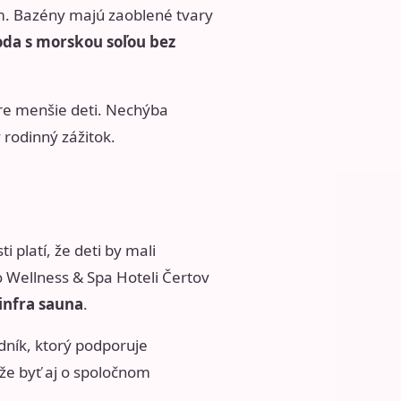
cm. Bazény majú zaoblené tvary
oda s morskou soľou bez
pre menšie deti. Nechýba
rodinný zážitok.
i platí, že deti by mali
 Wellness & Spa Hoteli Čertov
infra sauna
.
dník, ktorý podporuje
že byť aj o spoločnom