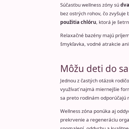
Súčasťou wellness zóny sú
dva
bez ostrých rohov, čo zvyšuje
použitia chlóru
, ktorá je šetr
Relaxačné bazény majú príjem
šmykľavka, vodné atrakcie ani
Môžu deti do s
Jednou z častých otázok rodičov
využívať najmä miernejšie for
sa preto rodinám odporúčajú 
Wellness zóna ponúka aj oddyc
prekrvenie a regeneráciu orga
spomalení, oddychu a kvalitn