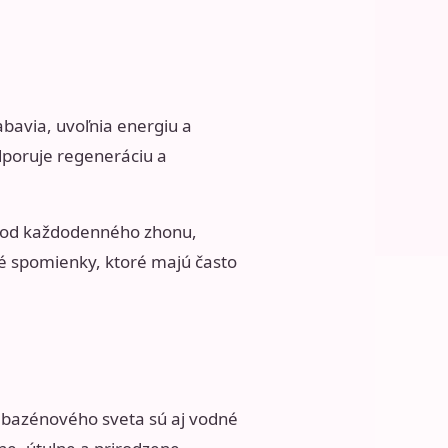
abavia, uvoľnia energiu a
dporuje regeneráciu a
úť od každodenného zhonu,
čné spomienky, ktoré majú často
u bazénového sveta sú aj vodné