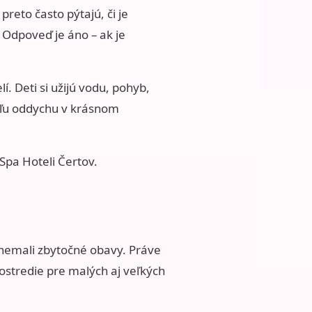
reto často pýtajú, či je
. Odpoveď je áno – ak je
lí. Deti si užijú vodu, pohyb,
víľu oddychu v krásnom
 Spa Hoteli Čertov
.
a nemali zbytočné obavy. Práve
ostredie pre malých aj veľkých