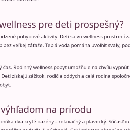
wellness pre deti prospešný?
odzené pohybové aktivity. Deti sa vo wellness prostredí z
yb bez veľkej záťaže. Teplá voda pomáha uvoľniť svaly, po
očný čas. Rodinný wellness pobyt umožňuje na chvíľu vypn
. Deti získajú zážitok, rodičia oddych a celá rodina spolo
obyt.
 výhľadom na prírodu
onúka dva kryté bazény – relaxačný a plavecký. Súčasťo