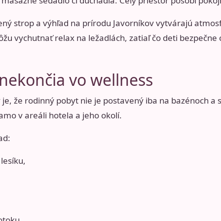
y, masážne sedadlo či dúchadlá. Celý priestor pôsobí pokoj
ný strop a výhľad na prírodu Javorníkov vytvárajú atmosf
ôžu vychutnať relax na ležadlách, zatiaľ čo deti bezpečne
 nekončia vo wellness
e, že rodinný pobyt nie je postavený iba na bazénoch a s
amo v areáli hotela a jeho okolí.
ad:
lesíku,
otoku,