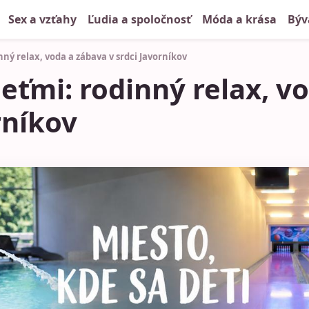
Sex a vzťahy
Ľudia a spoločnosť
Móda a krása
Býv
nný relax, voda a zábava v srdci Javorníkov
deťmi: rodinný relax, v
rníkov