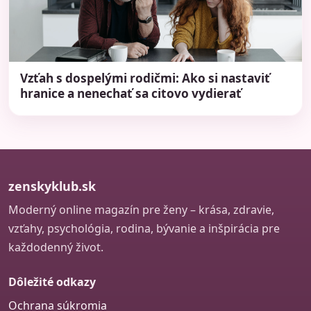
Vzťah s dospelými rodičmi: Ako si nastaviť
hranice a nenechať sa citovo vydierať
zenskyklub.sk
Moderný online magazín pre ženy – krása, zdravie,
vzťahy, psychológia, rodina, bývanie a inšpirácia pre
každodenný život.
Dôležité odkazy
Ochrana súkromia