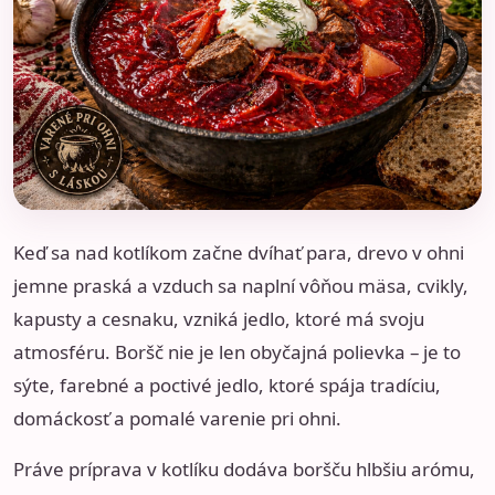
Keď sa nad kotlíkom začne dvíhať para, drevo v ohni
jemne praská a vzduch sa naplní vôňou mäsa, cvikly,
kapusty a cesnaku, vzniká jedlo, ktoré má svoju
atmosféru. Boršč nie je len obyčajná polievka – je to
sýte, farebné a poctivé jedlo, ktoré spája tradíciu,
domáckosť a pomalé varenie pri ohni.
Práve príprava v kotlíku dodáva boršču hlbšiu arómu,