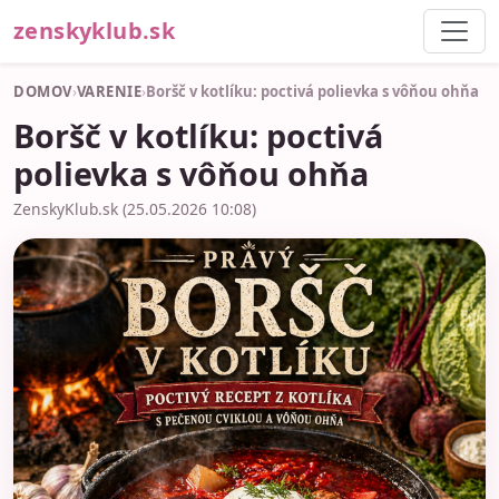
zenskyklub.sk
DOMOV
›
VARENIE
›
Boršč v kotlíku: poctivá polievka s vôňou ohňa
Boršč v kotlíku: poctivá
polievka s vôňou ohňa
ZenskyKlub.sk (25.05.2026 10:08)