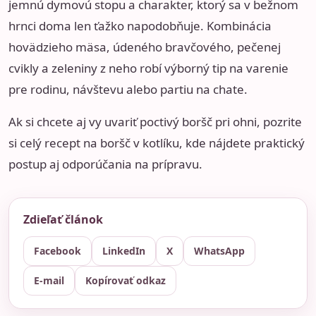
jemnú dymovú stopu a charakter, ktorý sa v bežnom
hrnci doma len ťažko napodobňuje. Kombinácia
hovädzieho mäsa, údeného bravčového, pečenej
cvikly a zeleniny z neho robí výborný tip na varenie
pre rodinu, návštevu alebo partiu na chate.
Ak si chcete aj vy uvariť poctivý boršč pri ohni, pozrite
si celý recept na
boršč v kotlíku
, kde nájdete praktický
postup aj odporúčania na prípravu.
Zdieľať článok
Facebook
LinkedIn
X
WhatsApp
E-mail
Kopírovať odkaz