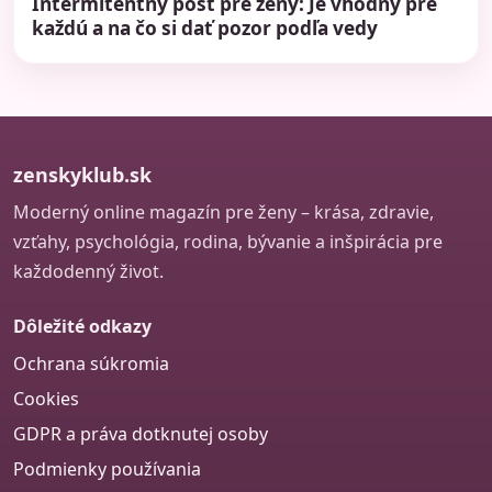
Intermitentný pôst pre ženy: Je vhodný pre
každú a na čo si dať pozor podľa vedy
zenskyklub.sk
Moderný online magazín pre ženy – krása, zdravie,
vzťahy, psychológia, rodina, bývanie a inšpirácia pre
každodenný život.
Dôležité odkazy
Ochrana súkromia
Cookies
GDPR a práva dotknutej osoby
Podmienky používania