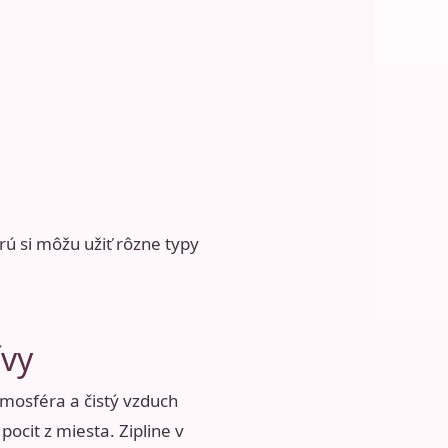
rú si môžu užiť rôzne typy
ívy
tmosféra a čistý vzduch
pocit z miesta. Zipline v