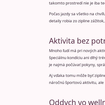
takomto prostredí nie je iba te
Počas jazdy sa všetko na chvíľ
detaily robia zo zipline zážito
Aktivita bez pot
Mnoho ľudí má pri nových aktivi
špeciálnu kondíciu ani dlhý t
je najmä počúvať pokyny, správ
Aj vďaka tomu môže byť ziplin
náročnú športovú aktivitu, al
Oddych vo welln