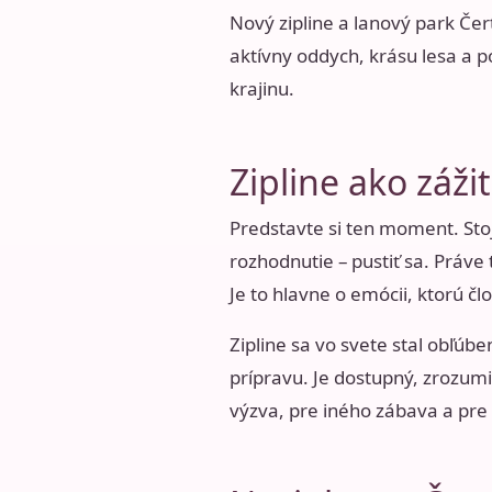
Nový
zipline a lanový park Čer
aktívny oddych, krásu lesa a po
krajinu.
Zipline ako záži
Predstavte si ten moment. Stoj
rozhodnutie – pustiť sa. Práve
Je to hlavne o emócii, ktorú člo
Zipline sa vo svete stal obľúb
prípravu. Je dostupný, zrozum
výzva, pre iného zábava a pre 