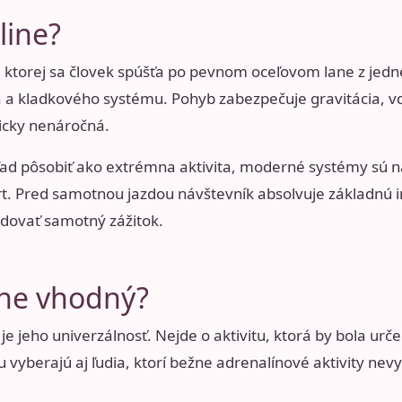
line?
 pri ktorej sa človek spúšťa po pevnom oceľovom lane z j
a kladkového systému. Pohyb zabezpečuje gravitácia, vď
zicky nenáročná.
hľad pôsobiť ako extrémna aktivita, moderné systémy sú 
t. Pred samotnou jazdou návštevník absolvuje základnú 
edovať samotný zážitok.
line vhodný?
 je jeho univerzálnosť. Nejde o aktivitu, ktorá by bola ur
u vyberajú aj ľudia, ktorí bežne adrenalínové aktivity nevy