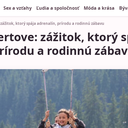
Sex a vzťahy
Ľudia a spoločnosť
Móda a krása
Býv
 zážitok, ktorý spája adrenalín, prírodu a rodinnú zábavu
ertove: zážitok, ktorý 
prírodu a rodinnú zába