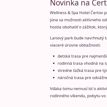
Novinka na Čert
Wellness & Spa Hotel Čertov pr
júna sa možnosti aktívneho od
hostia obohatiť o zážitok, kto
Lanový park bude navrhnutý tak
viaceré úrovne obtiažnosti:
detská trasa pre najmenší
rodinná trasa vhodná na s
stredne ťažká trasa pre týc
náročná trasa pre odvážne
Vďaka tomu nemusí ísť o aktiv
rodinného víkendu, pobytu vo d