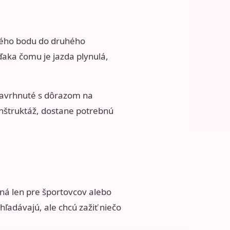
edného bodu do druhého
aka čomu je jazda plynulá,
navrhnuté s dôrazom na
inštruktáž, dostane potrebnú
čená len pre športovcov alebo
hľadávajú, ale chcú zažiť niečo