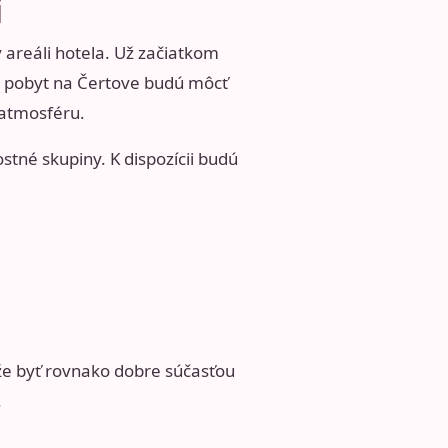
i
 areáli hotela. Už začiatkom
si pobyt na Čertove budú môcť
 atmosféru.
stné skupiny. K dispozícii budú
ôže byť rovnako dobre súčasťou
.