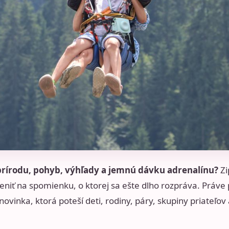
í prírodu, pohyb, výhľady a jemnú dávku adrenalínu?
Zi
eniť na spomienku, o ktorej sa ešte dlho rozpráva. Práve
vinka, ktorá poteší deti, rodiny, páry, skupiny priateľov a