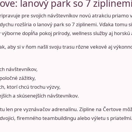
ove: lanový park so 7 ziplinem
ipravuje pre svojich návštevníkov novú atrakciu priamo v
dychu rozšíria o lanový park so 7 ziplinemi. Vďaka tomu 
rý výborne dopĺňa pokoj prírody, wellness služby aj horskú
, aby si v ňom našli svoju trasu rôzne vekové aj výkonno
ch návštevníkov,
poločné zážitky,
h, ktorí chcú trochu výzvy,
jších a skúsenejších návštevníkov.
itu len pre vyznávačov adrenalínu. Zipline na Čertove m
vojici, firemného teambuildingu alebo výletu s priateľmi