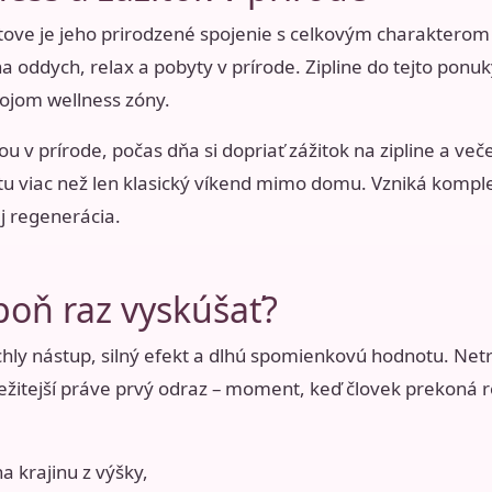
tove je jeho prirodzené spojenie s celkovým charakterom
a oddych, relax a pobyty v prírode. Zipline do tejto pon
kojom wellness zóny.
v prírode, počas dňa si dopriať zážitok na zipline a veče
tu viac než len klasický víkend mimo domu. Vzniká komple
j regenerácia.
poň raz vyskúšať?
rýchly nástup, silný efekt a dlhú spomienkovú hodnotu. Net
žitejší práve prvý odraz – moment, keď človek prekoná reš
a krajinu z výšky,