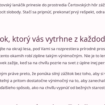
tovský lanáčik
prinesie do prostredia Čertovských hôr záž
cit slobody. Stačí sa pripnúť, prekonať prvý rešpekt, odra
tok, ktorý vás vytrhne z každo
íte na okraji lesa, pod Vami sa rozprestiera prírodné pro
 tento okamih robí zipline takým výnimočným. Nie je to len
vek zažije, keď sa na chvíľu pozrie na svet z úplne inej per
eným práve preto, že ponúka silný zážitok bez toho, aby s
iteľný a pritom dostatočne výnimočný na to, aby zanechal
ďalšieho spôsob, ako na chvíľu vypnúť od bežných starost