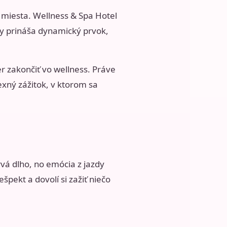
 miesta. Wellness & Spa Hotel
uky prináša dynamický prvok,
r zakončiť vo wellness. Práve
xný zážitok, v ktorom sa
rvá dlho, no emócia z jazdy
pekt a dovolí si zažiť niečo