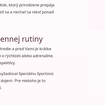
itok, ktorý prirodzene prepája
ziť sa a nechať sa niesť ponad
dennej rutiny
stredie a pred Vami je krátke
 o rýchlosti alebo adrenalíne.
spektívy.
i vyžadoval špeciálnu športovú
 dojem. Pre niekoho je to
í.