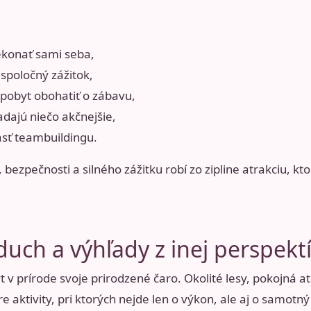
rekonať sami seba,
spoločný zážitok,
 pobyt obohatiť o zábavu,
adajú niečo akčnejšie,
asť teambuildingu.
ezpečnosti a silného zážitku robí zo zipline atrakciu, kto
zduch a výhľady z inej perspekt
 v prírode svoje prirodzené čaro. Okolité lesy, pokojná a
e aktivity, pri ktorých nejde len o výkon, ale aj o samotný 