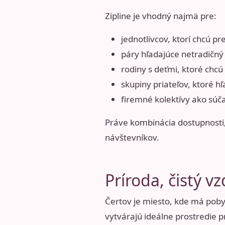
Zipline je vhodný najmä pre:
jednotlivcov, ktorí chcú p
páry hľadajúce netradičný 
rodiny s deťmi, ktoré chcú
skupiny priateľov, ktoré hľ
firemné kolektívy ako súč
Práve kombinácia dostupnosti, b
návštevníkov.
Príroda, čistý v
Čertov je miesto, kde má pobyt
vytvárajú ideálne prostredie pr