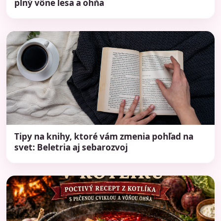
plný vône lesa a ohňa
Tipy na knihy, ktoré vám zmenia pohľad na
svet: Beletria aj sebarozvoj