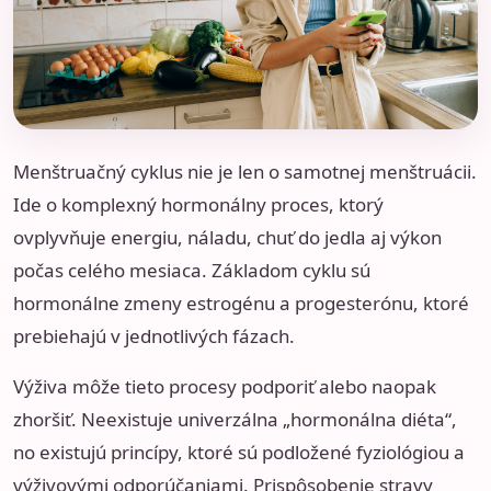
Menštruačný cyklus nie je len o samotnej menštruácii.
Ide o komplexný hormonálny proces, ktorý
ovplyvňuje energiu, náladu, chuť do jedla aj výkon
počas celého mesiaca. Základom cyklu sú
hormonálne zmeny estrogénu a progesterónu, ktoré
prebiehajú v jednotlivých fázach.
Výživa môže tieto procesy podporiť alebo naopak
zhoršiť. Neexistuje univerzálna „hormonálna diéta“,
no existujú princípy, ktoré sú podložené fyziológiou a
výživovými odporúčaniami. Prispôsobenie stravy