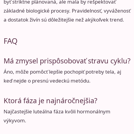
byť striktne plánovaná, ale mala by rešpektovať
základné biologické procesy. Pravidelnosť, vyváženosť
a dostatok živín sú dôležitejšie než akýkoľvek trend.
FAQ
Má zmysel prispôsobovať stravu cyklu?
Áno, môže pomôcť lepšie pochopiť potreby tela, aj
keď nejde o presnú vedeckú metódu.
Ktorá fáza je najnáročnejšia?
Najčastejšie luteálna fáza kvôli hormonálnym
výkyvom.