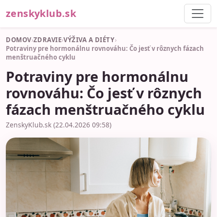
zenskyklub.sk
DOMOV
›
ZDRAVIE
›
VÝŽIVA A DIÉTY
›
Potraviny pre hormonálnu rovnováhu: Čo jesť v rôznych fázach
menštruačného cyklu
Potraviny pre hormonálnu
rovnováhu: Čo jesť v rôznych
fázach menštruačného cyklu
ZenskyKlub.sk (22.04.2026 09:58)