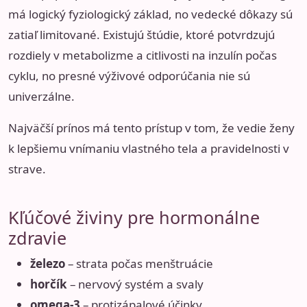
má logický fyziologický základ, no vedecké dôkazy sú
zatiaľ limitované. Existujú štúdie, ktoré potvrdzujú
rozdiely v metabolizme a citlivosti na inzulín počas
cyklu, no presné výživové odporúčania nie sú
univerzálne.
Najväčší prínos má tento prístup v tom, že vedie ženy
k lepšiemu vnímaniu vlastného tela a pravidelnosti v
strave.
Kľúčové živiny pre hormonálne
zdravie
železo
– strata počas menštruácie
horčík
– nervový systém a svaly
omega-3
– protizápalové účinky