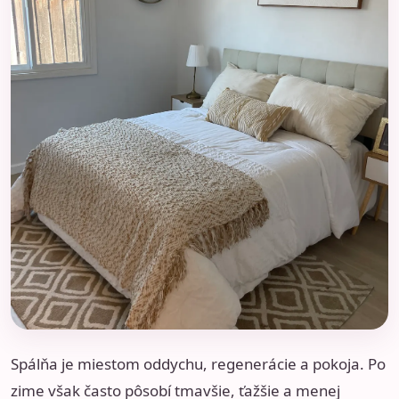
Spálňa je miestom oddychu, regenerácie a pokoja. Po
zime však často pôsobí tmavšie, ťažšie a menej