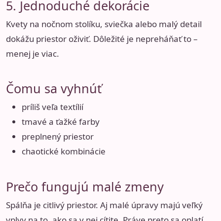
5. Jednoduché dekorácie
Kvety na nočnom stolíku, sviečka alebo malý detail
dokážu priestor oživiť. Dôležité je nepreháňať to –
menej je viac.
Čomu sa vyhnúť
príliš veľa textílií
tmavé a ťažké farby
preplnený priestor
chaotické kombinácie
Prečo fungujú malé zmeny
Spálňa je citlivý priestor. Aj malé úpravy majú veľký
vplyv na to, ako sa v nej cítite. Práve preto sa oplatí