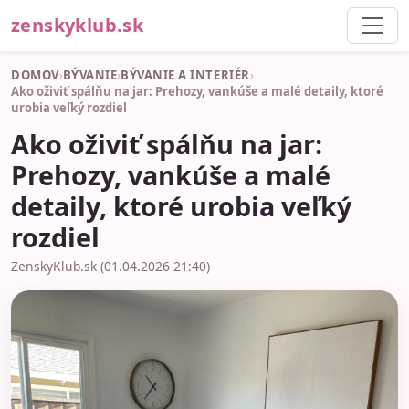
zenskyklub.sk
DOMOV
›
BÝVANIE
›
BÝVANIE A INTERIÉR
›
Ako oživiť spálňu na jar: Prehozy, vankúše a malé detaily, ktoré
urobia veľký rozdiel
Ako oživiť spálňu na jar:
Prehozy, vankúše a malé
detaily, ktoré urobia veľký
rozdiel
ZenskyKlub.sk (01.04.2026 21:40)