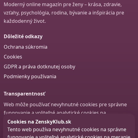
Moderný online magazín pre ženy – krása, zdravie,
vzťahy, psychológia, rodina, bývanie a inšpirácia pre
každodenný život.
Dôležité odkazy
Ochrana súkromia
Cookies
GDPR a práva dotknutej osoby
Podmienky používania
Transparentnosť
Web môže používať nevyhnutné cookies pre správne
fungovanie a voliteľné analytické cookies na
zlepšovanie obsahu a používateľskej skúsenosti.
Cookies na ZenskyKlub.sk
Tento web používa nevyhnutné cookies na správne
Nastavenie cookies
fungovanie a voliteľné analytické cookies na meranie