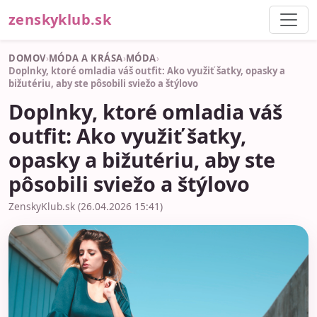
zenskyklub.sk
DOMOV
›
MÓDA A KRÁSA
›
MÓDA
›
Doplnky, ktoré omladia váš outfit: Ako využiť šatky, opasky a
bižutériu, aby ste pôsobili sviežo a štýlovo
Doplnky, ktoré omladia váš
outfit: Ako využiť šatky,
opasky a bižutériu, aby ste
pôsobili sviežo a štýlovo
ZenskyKlub.sk (26.04.2026 15:41)