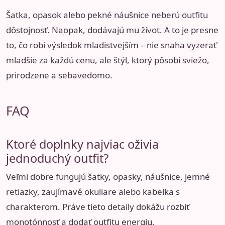
Šatka, opasok alebo pekné náušnice neberú outfitu
dôstojnosť. Naopak, dodávajú mu život. A to je presne
to, čo robí výsledok mladistvejším – nie snaha vyzerať
mladšie za každú cenu, ale štýl, ktorý pôsobí sviežo,
prirodzene a sebavedomo.
FAQ
Ktoré doplnky najviac oživia
jednoduchý outfit?
Veľmi dobre fungujú šatky, opasky, náušnice, jemné
retiazky, zaujímavé okuliare alebo kabelka s
charakterom. Práve tieto detaily dokážu rozbiť
monotónnosť a dodať outfitu energiu.