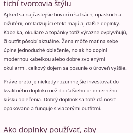
tichí tvorcovia štýlu
Aj keď sa najčastejšie hovorí o šatkách, opaskoch a
bižutérii, omladzujúci efekt majú aj ďalšie doplnky.
Kabelka, okuliare a topánky totiž výrazne ovplyvňujú,
či outfit pôsobí aktuálne. Žena môže mať na sebe
úplne jednoduché oblečenie, no ak ho doplní
modernou kabelkou alebo dobre zvolenými
okuliarmi, celkový dojem sa posunie o úroveň vyššie.
Práve preto je niekedy rozumnejšie investovať do
kvalitného doplnku než do ďalšieho priemerného
kúsku oblečenia. Dobrý doplnok sa totiž dá nosiť
opakovane a funguje s viacerými outfitmi.
Ako doplnky používať, aby