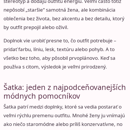
stereotyp a dodajú outfitu energiu. Veľmi často totiž
nepôsobí „staršie“ samotná žena, ale kombinácia
oblečenia bez života, bez akcentu a bez detailu, ktorý
by outfit prepojil alebo oživil.
Doplnok vie urobiť presne to, čo outfit potrebuje –
pridať farbu, líniu, lesk, textúru alebo pohyb. A to
všetko bez toho, aby pôsobil prvoplánovo. Keď sa
používa s citom, výsledok je veľmi prirodzený.
Šatka: jeden z najpodceňovanejších
módnych pomocníkov
Šatka patrí medzi doplnky, ktoré sa vedia postarať o
veľmi rýchlu premenu outfitu. Mnohé ženy ju vnímajú
ako niečo staromódne alebo príliš konzervatívne, no