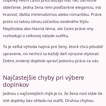
Doplnky veľmi často prezrádzajú viac než samotné
oblečenie. Jedna žena nimi podčiarkne eleganciu, iná
hravosť, ďalšia minimalizmus alebo romantiku. Práve
preto sú takou silnou súčasťou osobného štýlu.
Nepôsobia ako hlavná téma, ale často práve ony
rozhodujú o celkovej nálade outfitu.
To je veľká výhoda najmä pre ženy, ktoré chcú pôsobiť
upravene, no nechcú sa každý deň výrazne stylovať.
Dobre zvolený doplnok spraví polovicu práce za vás.
Najčastejšie chyby pri výbere
doplnkov
Jednou z najčastejších chýb je to, že žena nosí stále tie
isté doplnky bez ohľadu na outfit. Druhou chybou