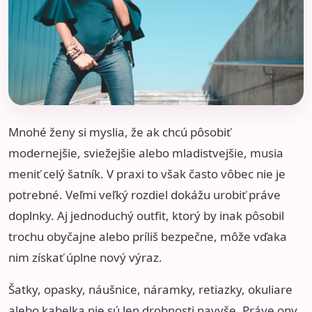
Mnohé ženy si myslia, že ak chcú pôsobiť
modernejšie, sviežejšie alebo mladistvejšie, musia
meniť celý šatník. V praxi to však často vôbec nie je
potrebné. Veľmi veľký rozdiel dokážu urobiť práve
doplnky. Aj jednoduchý outfit, ktorý by inak pôsobil
trochu obyčajne alebo príliš bezpečne, môže vďaka
nim získať úplne nový výraz.
Šatky, opasky, náušnice, náramky, retiazky, okuliare
alebo kabelka nie sú len drobnosti navyše. Práve ony