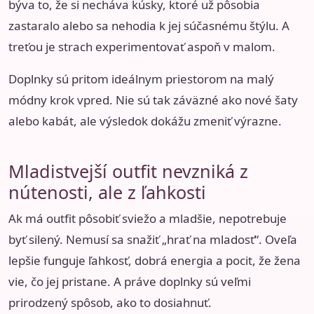
býva to, že si necháva kúsky, ktoré už pôsobia
zastaralo alebo sa nehodia k jej súčasnému štýlu. A
treťou je strach experimentovať aspoň v malom.
Doplnky sú pritom ideálnym priestorom na malý
módny krok vpred. Nie sú tak záväzné ako nové šaty
alebo kabát, ale výsledok dokážu zmeniť výrazne.
Mladistvejší outfit nevzniká z
nútenosti, ale z ľahkosti
Ak má outfit pôsobiť sviežo a mladšie, nepotrebuje
byť silený. Nemusí sa snažiť „hrať na mladosť“. Oveľa
lepšie funguje ľahkosť, dobrá energia a pocit, že žena
vie, čo jej pristane. A práve doplnky sú veľmi
prirodzený spôsob, ako to dosiahnuť.