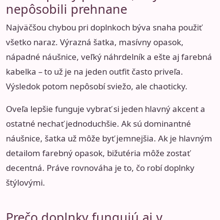
nepôsobili prehnane
Najväčšou chybou pri doplnkoch býva snaha použiť
všetko naraz. Výrazná šatka, masívny opasok,
nápadné náušnice, veľký náhrdelník a ešte aj farebná
kabelka – to už je na jeden outfit často priveľa.
Výsledok potom nepôsobí sviežo, ale chaoticky.
Oveľa lepšie funguje vybrať si jeden hlavný akcent a
ostatné nechať jednoduchšie. Ak sú dominantné
náušnice, šatka už môže byť jemnejšia. Ak je hlavným
detailom farebný opasok, bižutéria môže zostať
decentná. Práve rovnováha je to, čo robí doplnky
štýlovými.
Prečo doplnky fungujú aj v