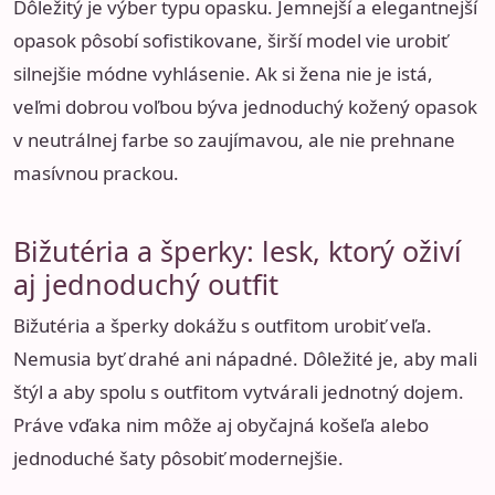
Dôležitý je výber typu opasku. Jemnejší a elegantnejší
opasok pôsobí sofistikovane, širší model vie urobiť
silnejšie módne vyhlásenie. Ak si žena nie je istá,
veľmi dobrou voľbou býva jednoduchý kožený opasok
v neutrálnej farbe so zaujímavou, ale nie prehnane
masívnou prackou.
Bižutéria a šperky: lesk, ktorý oživí
aj jednoduchý outfit
Bižutéria a šperky dokážu s outfitom urobiť veľa.
Nemusia byť drahé ani nápadné. Dôležité je, aby mali
štýl a aby spolu s outfitom vytvárali jednotný dojem.
Práve vďaka nim môže aj obyčajná košeľa alebo
jednoduché šaty pôsobiť modernejšie.