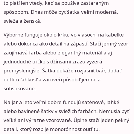
to platí len vtedy, keď sa používa zastaraným
spôsobom. Dnes môže byť šatka veľmi moderná,
svieža a ženská.
Výborne funguje okolo krku, vo vlasoch, na kabelke
alebo dokonca ako detail na zápästí. Stačí jemný vzor,
zaujímavá farba alebo elegantný materiál a aj
jednoduché tričko s džínsami zrazu vyzerá
premyslenejšie. Šatka dokáže rozjasniť tvár, dodať
outfitu ľahkosť a zároveň pôsobiť jemne a
sofistikovane.
Na jar a leto veľmi dobre fungujú saténové, ľahké
alebo bavlnené šatky v sviežich farbách. Nemusia byť
veľké ani výrazne vzorované. Úplne stačí jeden pekný
detail, ktorý rozbije monotónnosť outfitu.