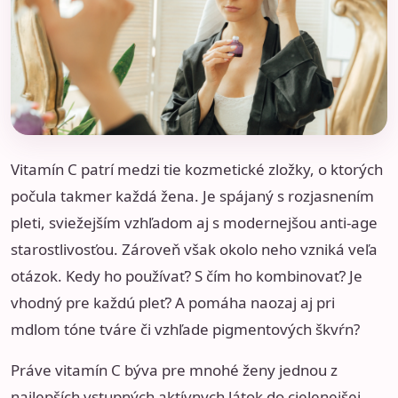
Vitamín C patrí medzi tie kozmetické zložky, o ktorých
počula takmer každá žena. Je spájaný s rozjasnením
pleti, sviežejším vzhľadom aj s modernejšou anti-age
starostlivosťou. Zároveň však okolo neho vzniká veľa
otázok. Kedy ho používať? S čím ho kombinovať? Je
vhodný pre každú pleť? A pomáha naozaj aj pri
mdlom tóne tváre či vzhľade pigmentových škvŕn?
Práve vitamín C býva pre mnohé ženy jednou z
najlepších vstupných aktívnych látok do cielenejšej