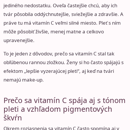
jediného nedostatku. Oveľa častejšie chcú, aby ich
tvár pôsobila oddýchnutejšie, sviežejšie a zdravšie. A
práve tu má vitamín C veľmi silné miesto. Pleť s ním
môže pôsobiť živšie, menej matne a celkovo
upravenejšie.
To je jeden z dôvodov, prečo sa vitamín C stal tak
obľúbenou rannou zložkou. Ženy si ho často spájajú s
efektom „lepšie vyzerajúcej pleti“, aj keď na tvári
nemajú make-up.
Prečo sa vitamín C spája aj s tónom
pleti a vzhľadom pigmentových
škvŕn
Okrem rozjasnenia sa vitamín C často spomína aj v