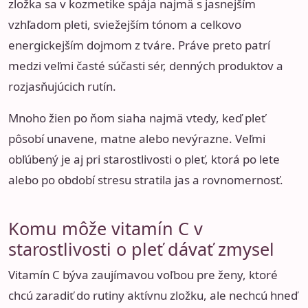
zložka sa v kozmetike spája najmä s jasnejším
vzhľadom pleti, sviežejším tónom a celkovo
energickejším dojmom z tváre. Práve preto patrí
medzi veľmi časté súčasti sér, denných produktov a
rozjasňujúcich rutín.
Mnoho žien po ňom siaha najmä vtedy, keď pleť
pôsobí unavene, matne alebo nevýrazne. Veľmi
obľúbený je aj pri starostlivosti o pleť, ktorá po lete
alebo po období stresu stratila jas a rovnomernosť.
Komu môže vitamín C v
starostlivosti o pleť dávať zmysel
Vitamín C býva zaujímavou voľbou pre ženy, ktoré
chcú zaradiť do rutiny aktívnu zložku, ale nechcú hneď