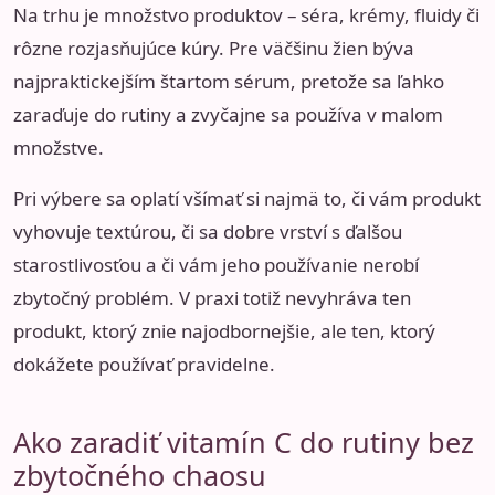
Na trhu je množstvo produktov – séra, krémy, fluidy či
rôzne rozjasňujúce kúry. Pre väčšinu žien býva
najpraktickejším štartom sérum, pretože sa ľahko
zaraďuje do rutiny a zvyčajne sa používa v malom
množstve.
Pri výbere sa oplatí všímať si najmä to, či vám produkt
vyhovuje textúrou, či sa dobre vrství s ďalšou
starostlivosťou a či vám jeho používanie nerobí
zbytočný problém. V praxi totiž nevyhráva ten
produkt, ktorý znie najodbornejšie, ale ten, ktorý
dokážete používať pravidelne.
Ako zaradiť vitamín C do rutiny bez
zbytočného chaosu