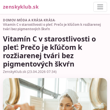
zenskyklub.sk
DOMOV
›
MÓDA A KRÁSA
›
KRÁSA
›
Vitamín C v starostlivosti o pleť: Prečo je kľúčom k rozžiarenej
tvári bez pigmentových škvŕn
Vitamín C v starostlivosti o
pleť: Prečo je kľúčom k
rozžiarenej tvári bez
pigmentových škvŕn
ZenskyKlub.sk (23.04.2026 07:34)