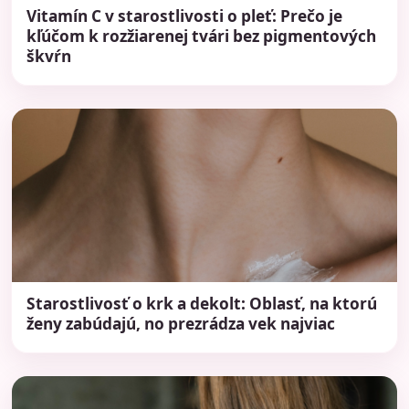
Vitamín C v starostlivosti o pleť: Prečo je
kľúčom k rozžiarenej tvári bez pigmentových
škvŕn
Starostlivosť o krk a dekolt: Oblasť, na ktorú
ženy zabúdajú, no prezrádza vek najviac