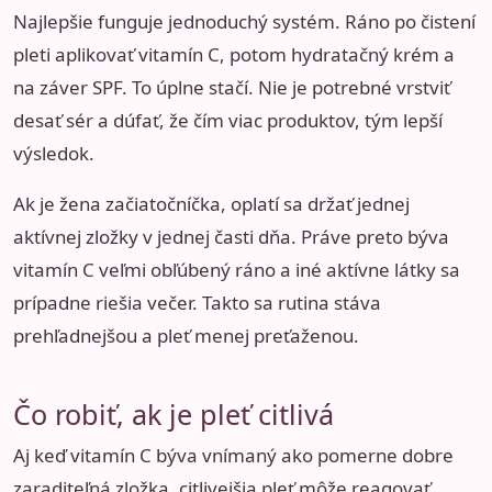
Najlepšie funguje jednoduchý systém. Ráno po čistení
pleti aplikovať vitamín C, potom hydratačný krém a
na záver SPF. To úplne stačí. Nie je potrebné vrstviť
desať sér a dúfať, že čím viac produktov, tým lepší
výsledok.
Ak je žena začiatočníčka, oplatí sa držať jednej
aktívnej zložky v jednej časti dňa. Práve preto býva
vitamín C veľmi obľúbený ráno a iné aktívne látky sa
prípadne riešia večer. Takto sa rutina stáva
prehľadnejšou a pleť menej preťaženou.
Čo robiť, ak je pleť citlivá
Aj keď vitamín C býva vnímaný ako pomerne dobre
zaraditeľná zložka, citlivejšia pleť môže reagovať