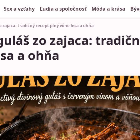
Sex a vzťahy
Ľudia a spoločnosť
Móda a krása
Býv
o zajaca: tradičný recept plný vône lesa a ohňa
uláš zo zajaca: tradič
esa a ohňa