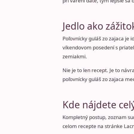
pri varení dáte, tým lepšie sa 
Jedlo ako zážito
Poľovnícky guláš zo zajaca je i
víkendovom posedení s priate
zemiakmi.
Nie je to len recept. Je to náv
poľovnícky guláš zo zajaca medzi
Kde nájdete cel
Kompletný postup, zoznam sur
celom recepte na stránke Lacn