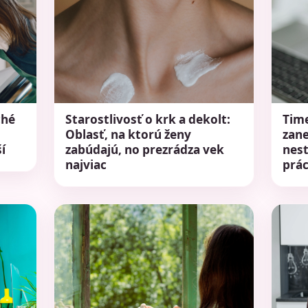
ché
Starostlivosť o krk a dekolt:
Tim
Oblasť, na ktorú ženy
zan
í
zabúdajú, no prezrádza vek
nest
najviac
prác