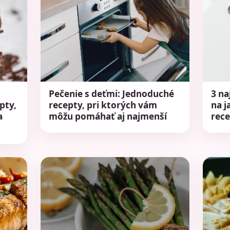
Pečenie s deťmi: Jednoduché
3 na
pty,
recepty, pri ktorých vám
na j
a
môžu pomáhať aj najmenší
rece