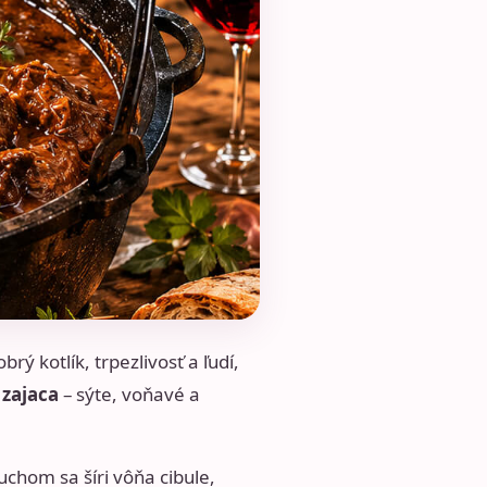
rý kotlík, trpezlivosť a ľudí,
 zajaca
– sýte, voňavé a
uchom sa šíri vôňa cibule,