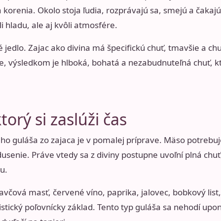
 a korenia. Okolo stoja ľudia, rozprávajú sa, smejú a čak
i hladu, ale aj kvôli atmosfére.
é jedlo. Zajac ako divina má špecifickú chuť, tmavšie a 
e, výsledkom je hlboká, bohatá a nezabudnuteľná chuť, k
torý si zaslúži čas
o guláša zo zajaca je v pomalej príprave. Mäso potrebuj
usenie. Práve vtedy sa z diviny postupne uvoľní plná ch
iu.
ravčová masť, červené víno, paprika, jalovec, bobkový list
istický poľovnícky základ. Tento typ guláša sa nehodí upo