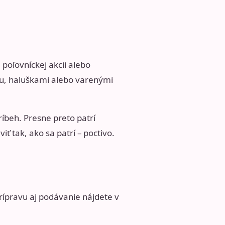
 poľovníckej akcii alebo
ou, haluškami alebo varenými
ríbeh. Presne preto patrí
iť tak, ako sa patrí – poctivo.
ípravu aj podávanie nájdete v