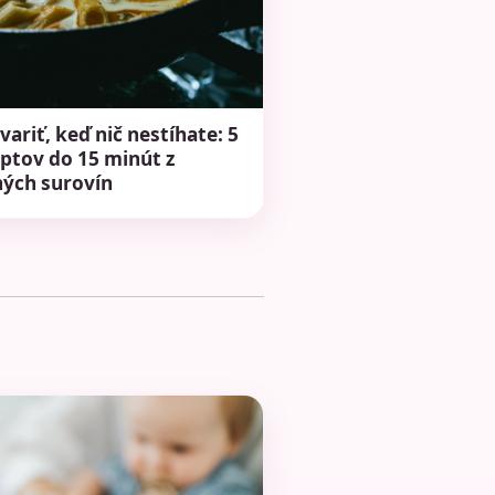
variť, keď nič nestíhate: 5
ptov do 15 minút z
ných surovín