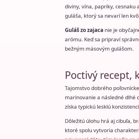
diviny, vína, papriky, cesnaku
guláša, ktorý sa nevarí len kvôl
Guláš zo zajaca
nie je obyčajn
arómu. Keď sa pripraví správn
bežným mäsovým gulášom.
Poctivý recept, k
Tajomstvo dobrého poľovníckeh
marinovanie a následné dlhé d
získa typickú lesklú konzistenc
Dôležitú úlohu hrá aj cibuľa, b
ktoré spolu vytvoria charakter