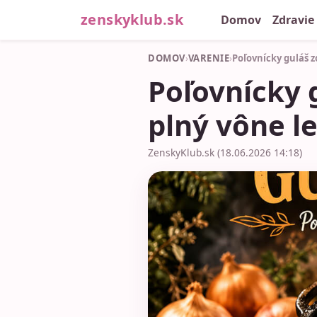
zenskyklub.sk
Domov
Zdravie
DOMOV
›
VARENIE
›
Poľovnícky guláš z
Poľovnícky g
plný vône l
ZenskyKlub.sk (18.06.2026 14:18)