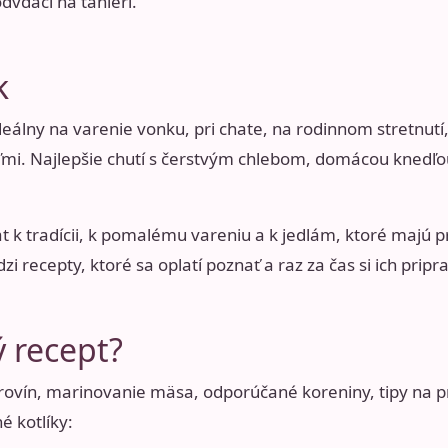
odvďačí na tanieri.
k
deálny na varenie vonku, pri chate, na rodinnom stretnutí,
ľmi. Najlepšie chutí s čerstvým chlebom, domácou knedľ
rat k tradícii, k pomalému vareniu a k jedlám, ktoré majú p
 recepty, ktoré sa oplatí poznať a raz za čas si ich priprav
ý recept?
ovín, marinovanie mäsa, odporúčané koreniny, tipy na pr
é kotlíky: