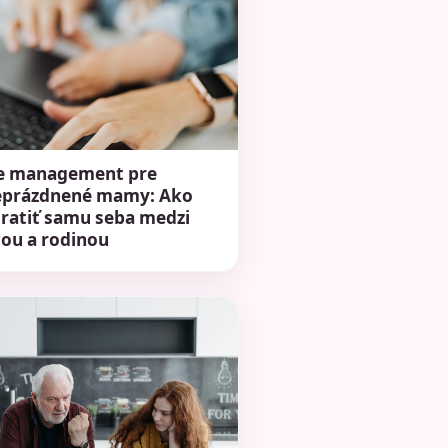
e management pre
eprázdnené mamy: Ako
ratiť samu seba medzi
ou a rodinou