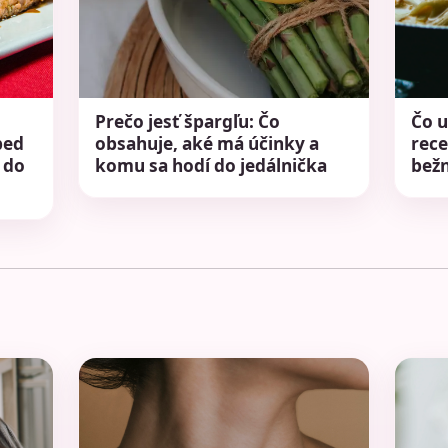
Prečo jesť špargľu: Čo
Čo u
bed
obsahuje, aké má účinky a
rece
 do
komu sa hodí do jedálnička
bež