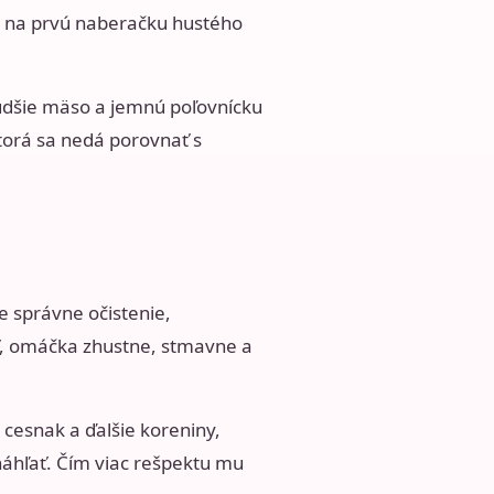
ajú na prvú naberačku hustého
chudšie mäso a jemnú poľovnícku
torá sa nedá porovnať s
e správne očistenie,
uť, omáčka zhustne, stmavne a
, cesnak a ďalšie koreniny,
náhľať. Čím viac rešpektu mu