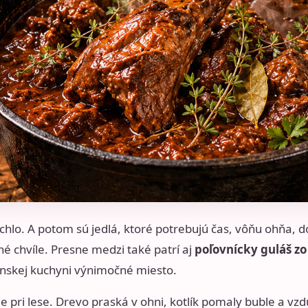
chlo. A potom sú jedlá, ktoré potrebujú čas, vôňu ohňa, dob
né chvíle. Presne medzi také patrí aj
poľovnícky guláš zo
venskej kuchyni výnimočné miesto.
e pri lese. Drevo praská v ohni, kotlík pomaly buble a vzd