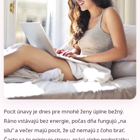
Pocit únavy je dnes pre mnohé ženy úplne bežný.
Ráno vstávajú bez energie, počas dňa fungujú „na
silu“ a večer majú pocit, že už nemajú z čoho brať.
Často sa to pripisuje stresu, práci alebo nedostatku