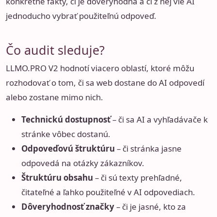
konkrétne fakty, či je dôveryhodná a či z nej vie AI
jednoducho vybrať použiteľnú odpoveď.
Čo audit sleduje?
LLMO.PRO V2 hodnotí viacero oblastí, ktoré môžu
rozhodovať o tom, či sa web dostane do AI odpovedí
alebo zostane mimo nich.
Technickú dostupnosť
– či sa AI a vyhľadávače k
stránke vôbec dostanú.
Odpoveďovú štruktúru
– či stránka jasne
odpovedá na otázky zákazníkov.
Štruktúru obsahu
– či sú texty prehľadné,
čitateľné a ľahko použiteľné v AI odpovediach.
Dôveryhodnosť značky
– či je jasné, kto za