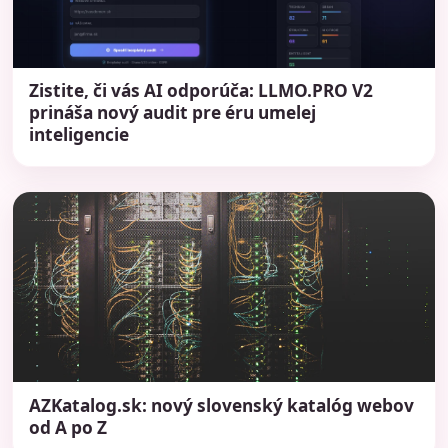
Zistite, či vás AI odporúča: LLMO.PRO V2
prináša nový audit pre éru umelej
inteligencie
AZKatalog.sk: nový slovenský katalóg webov
od A po Z