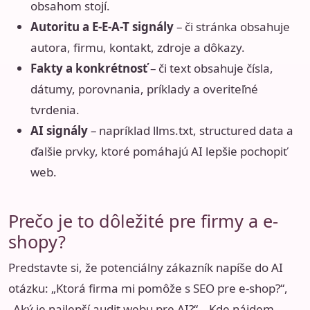
obsahom stojí.
Autoritu a E-E-A-T signály
– či stránka obsahuje
autora, firmu, kontakt, zdroje a dôkazy.
Fakty a konkrétnosť
– či text obsahuje čísla,
dátumy, porovnania, príklady a overiteľné
tvrdenia.
AI signály
– napríklad llms.txt, structured data a
ďalšie prvky, ktoré pomáhajú AI lepšie pochopiť
web.
Prečo je to dôležité pre firmy a e-
shopy?
Predstavte si, že potenciálny zákazník napíše do AI
otázku: „Ktorá firma mi pomôže s SEO pre e-shop?“,
„Aký je najlepší audit webu pre AI?“, „Kde nájdem