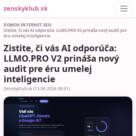
zenskyklub.sk
DOMOV
›
INTERNET
›
SEO
›
Zistite, či vás AI odporúča: LLMO.PRO V2 prináša nový audit pre
éru umelej inteligencie
Zistite, či vás AI odporúča:
LLMO.PRO V2 prináša nový
audit pre éru umelej
inteligencie
ZenskyKlub.sk (13.06.2026 08:01)