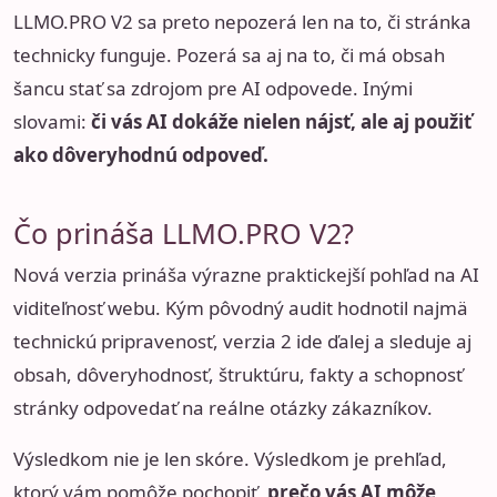
LLMO.PRO V2 sa preto nepozerá len na to, či stránka
technicky funguje. Pozerá sa aj na to, či má obsah
šancu stať sa zdrojom pre AI odpovede. Inými
slovami:
či vás AI dokáže nielen nájsť, ale aj použiť
ako dôveryhodnú odpoveď.
Čo prináša LLMO.PRO V2?
Nová verzia prináša výrazne praktickejší pohľad na AI
viditeľnosť webu. Kým pôvodný audit hodnotil najmä
technickú pripravenosť, verzia 2 ide ďalej a sleduje aj
obsah, dôveryhodnosť, štruktúru, fakty a schopnosť
stránky odpovedať na reálne otázky zákazníkov.
Výsledkom nie je len skóre. Výsledkom je prehľad,
ktorý vám pomôže pochopiť,
prečo vás AI môže