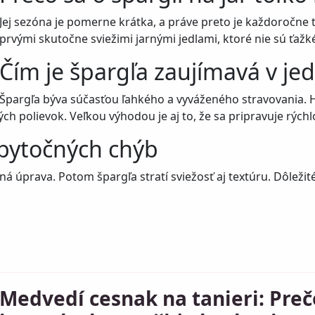
Jej sezóna je pomerne krátka, a práve preto je každoročne t
prvými skutočne sviežimi jarnými jedlami, ktoré nie sú ťažké
Čím je špargľa zaujímavá v je
Špargľa býva súčasťou ľahkého a vyváženého stravovania. H
h polievok. Veľkou výhodou je aj to, že sa pripravuje rýchl
zbytočných chýb
ná úprava. Potom špargľa stratí sviežosť aj textúru. Dôležit
Medvedí cesnak na tanieri: Preč