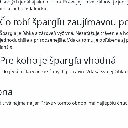
hlavných jedál aj ako príloha. Práve jej univerzálnosť je jed
do jarného jedálnička.
Čo robí špargľu zaujímavou p
Špargľa je ľahká a zároveň výživná. Nezaťažuje trávenie a h
jednoduchšie a prirodzenejšie. Vďaka tomu je obľúbená aj pr
ľahšie.
Pre koho je špargľa vhodná
ť do jedálnička viac sezónnych potravín. Vďaka svojej ľahkos
óna
vá najmä na jar. Práve v tomto období má najlepšiu chuť aj 