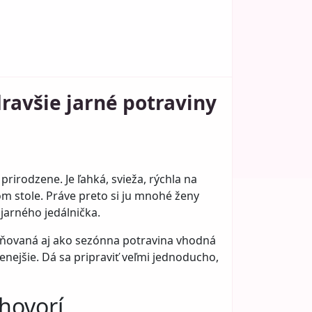
dravšie jarné potraviny
prirodzene. Je ľahká, svieža, rýchla na
 stole. Práve preto si ju mnohé ženy
 jarného jedálnička.
ceňovaná aj ako sezónna potravina vhodná
zenejšie. Dá sa pripraviť veľmi jednoducho,
 hovorí