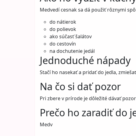
Medvedí cesnak sa dá použiť rôznymi sp
do nátierok
do polievok
ako súčasť šalátov
do cestovín
na dochutenie jedál
Jednoduché nápady
Stačí ho nasekať a pridať do jedla, zmieš
Na čo si dať pozor
Pri zbere v prírode je dôležité dávať pozor
Prečo ho zaradiť do j
Medv