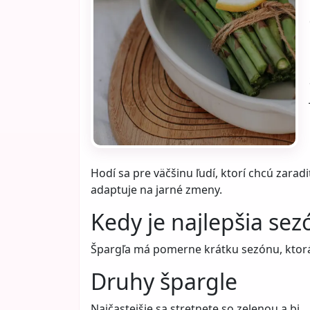
Hodí sa pre väčšinu ľudí, ktorí chcú zaradi
adaptuje na jarné zmeny.
Kedy je najlepšia sez
Špargľa má pomerne krátku sezónu, ktorá tr
Druhy špargle
Najčastejšie sa stretnete so zelenou a bi