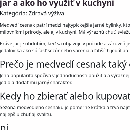
jar a ako ho využiť v kuchyni
Kategória:
Zdravá výživa
Medvedí cesnak patrí medzi najtypickejšie jarné bylinky, kto
milovníkmi prírody, ale aj v kuchyni. Má výraznú chuť, sviež
Práve jar je obdobím, keď sa objavuje v prírode a zároveň 
jedálnička ako súčasť sezónneho varenia a ľahších jedál po 
Prečo je medvedí cesnak taký
Jeho popularita spočíva v jednoduchosti použitia a výraznej
jedlo a dodať mu jarný charakter.
Kedy ho zbierať alebo kupova
Sezóna medvedieho cesnaku je pomerne krátka a trvá najm
najlepšiu chuť aj kvalitu.
ni