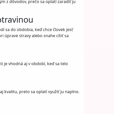
ným z dôvodov, prečo sa oplatí zaradiť ju
otravinou
odí sa do obdobia, keď chce človek jesť
i úprave stravy alebo snahe cítiť sa
ti je vhodná aj v období, keď sa telo
kvalitu, preto sa oplatí využiť ju naplno.