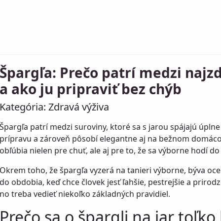
Špargľa: Prečo patrí medzi najz
a ako ju pripraviť bez chýb
Kategória:
Zdravá výživa
Špargľa patrí medzi suroviny, ktoré sa s jarou spájajú úplne 
prípravu a zároveň pôsobí elegantne aj na bežnom domácom
obľúbia nielen pre chuť, ale aj pre to, že sa výborne hodí do
Okrem toho, že špargľa vyzerá na tanieri výborne, býva o
do obdobia, keď chce človek jesť ľahšie, pestrejšie a prirod
no treba vedieť niekoľko základných pravidiel.
Prečo sa o špargli na jar toľko