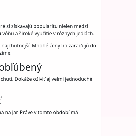
ré si získavajú popularitu nielen medzi
u vôňu a široké využitie v rôznych jedlách.
je najchutnejší. Mnohé ženy ho zaraďujú do
zime.
 obľúbený
 chuti. Dokáže oživiť aj veľmi jednoduché
ť
ä na jar. Práve v tomto období má