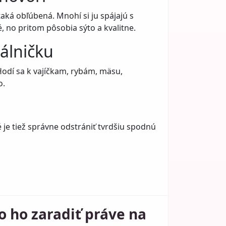
aká obľúbená. Mnohí si ju spájajú s
, no pritom pôsobia sýto a kvalitne.
dálničku
odí sa k vajíčkam, rybám, mäsu,
o.
é je tiež správne odstrániť tvrdšiu spodnú
o ho zaradiť práve na