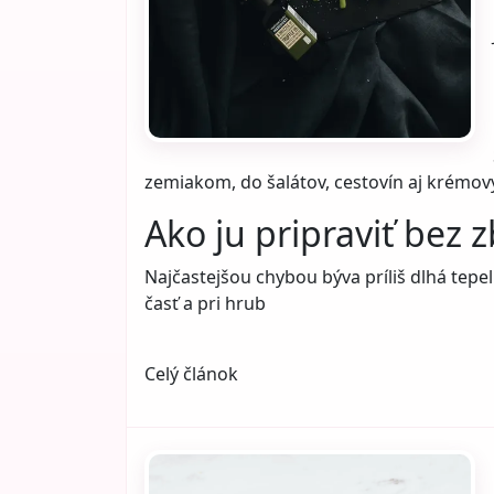
zemiakom, do šalátov, cestovín aj krémovýc
Ako ju pripraviť bez 
Najčastejšou chybou býva príliš dlhá tepel
časť a pri hrub
Celý článok