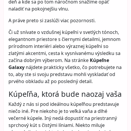
deň a kde sa po tom náročnom snažíme opäť
naladiť na pokojnejšiu vlnu.
A práve preto si zaslúži viac pozornosti.
Či už snívate o vzdušnej kúpeľni v svetlých tónoch,
elegantnom priestore s čiernymi detailmi, jemnom
prírodnom interiéri alebo výraznej kúpeľni so
zlatými akcentmi, cesta k vysnívanému výsledku sa
začína dobrým výberom. Na stránke
Kúpeľne
Galaxy
nájdete prakticky všetko, čo potrebujete na
to, aby ste si svoju predstavu mohli vyskladať od
prvého obkladu až po posledný detail.
Kúpeľňa, ktorá bude naozaj vaša
Každý z nás si pod ideálnou kúpeľňou predstavuje
niečo iné. Pre niekoho je to veľká vaňa a dlhé
večerné kúpele. Iný nedá dopustiť na priestranný
sprchový kút s čistými líniami. Niekto miluje