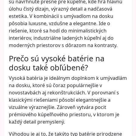
sú navrhnuté presne pre kúpeľne, kde hrá hlavnú
úlohu čistý dizajn, výrazný detail a nadčasová
estetika. V kombinácii s umývadlom na dosku
pôsobia luxusne, vzdušne a elegantne. Ide o
riešenie, ktoré sa hodí do minimalistických
interiérov, industriálne ladených kúpeľní aj do
moderných priestorov s dôrazom na kontrasty.
Prečo sú vysoké batérie na
dosku také obľúbené?
Vysoká batéria je ideálnym doplnkom k umývadlám
na dosku, ktoré sú čoraz populárnejšie v
novostavbách aj rekonštrukciách. V porovnaní s
klasickými riešeniami pôsobí elegantnejšie a
vizuálne výraznejšie. Zároveň vytvára pocit
prémiového kúpeľňového priestoru, v ktorom je
každý detail premyslený.
Výhodou je aj to, že takýto typ batérie prirodzene